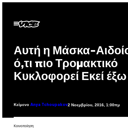
Μετάβαση
στο
περιεχόμενο
Ανοίξτε
το
μενού
Αυτή η Μάσκα-Αιδοίο
ό,τι πιο Τρομακτικό
Κυκλοφορεί Εκεί έξω
Κείμενο
2 Νοεμβρίου, 2016, 1:00πμ
Anya Tchoupakov
Kοινοποίηση