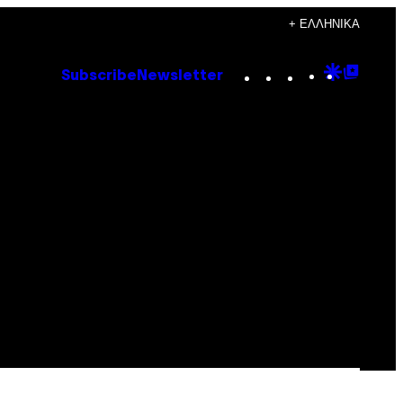
+ ΕΛΛΗΝΙΚΆ
Instagram
TikTok
YouTube
Google
Goog
Subscribe
Newsletter
Discove
Top
Posts