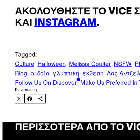
ΑΚΟΛΟΥΘΉΣΤΕ ΤΟ VICE 
ΚΑΙ
INSTAGRAM
.
Tagged:
Culture
Halloween
Melissa Coulter
NSFW
P
Blog
αιδοίο
γλυπτική
έκθεση
Λος Άντζε
Follow Us On Discover
Make Us Preferred In 
Kοινοποίηση
ΠΕΡΙΣΣΌΤΕΡΑ ΑΠΌ ΤΟ VI