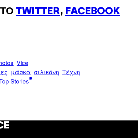
ΣΤΟ
TWITTER
,
FACEBOOK
hotos
Vice
λες
μάσκα
σιλικόνη
Τέχνη
Top Stories
CE