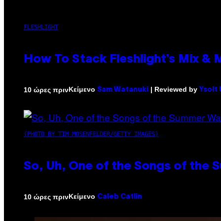
FLESHLIGHT
How To Stack Fleshlight’s Mix &
Κείμενο
| Reviewed by
10 ώρες πριν
Sam Watanuki
Ysolt
(PHOTO BY TIM MOSENFELDER/GETTY IMAGES)
So, Uh, One of the Songs of the 
Κείμενο
10 ώρες πριν
Caleb Catlin