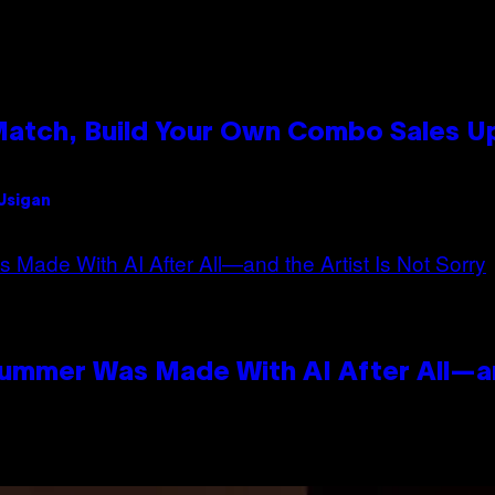
 Match, Build Your Own Combo Sales 
 Usigan
Summer Was Made With AI After All—an