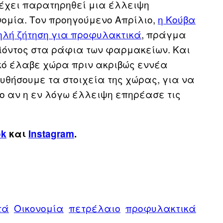
 έχει παρατηρηθεί μια έλλειψη
νομία. Τον προηγούμενο Απρίλιο,
η Κούβα
ηλή ζήτηση για προφυλακτικά
, πράγμα
ϊόντος στα ράφια των φαρμακείων. Και
ικό έλαβε χώρα πριν ακριβώς εννέα
υθήσουμε τα στοιχεία της χώρας, για να
 αν η εν λόγω έλλειψη επηρέασε τις
ok
και
Instagram
.
τά
Οικονομία
πετρέλαιο
προφυλακτικά