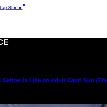
Top Stories
CE
Seltzer Is Like an Adult Capri Sun (Th