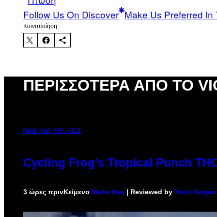
Follow Us On Discover
Make Us Preferred In 
Kοινοποίηση
ΠΕΡΙΣΣΌΤΕΡΑ ΑΠΌ ΤΟ VI
MAHA HAQ FOR VICE
Cycling Frog’s Tropical Punch THC 
3 ώρες πριν
Κείμενο
Maha Haq
| Reviewed by
Ysolt Usigan