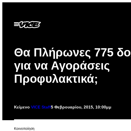
Μετάβαση
στο
περιεχόμενο
Ανοίξτε
το
μενού
Θα Πλήρωνες 775 δο
για να Αγοράσεις
Προφυλακτικά;
Κείμενο
VICE Staff
5 Φεβρουαρίου, 2015, 10:00μμ
Kοινοποίηση