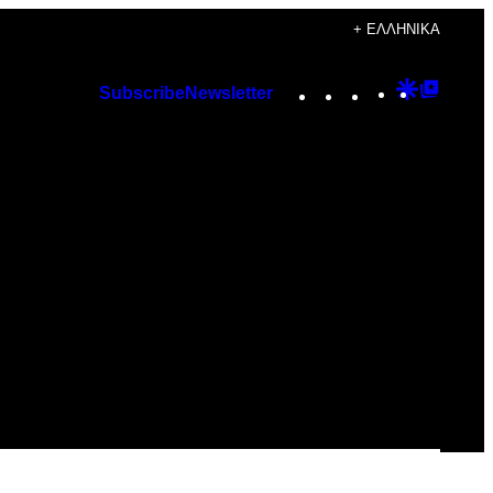
+ ΕΛΛΗΝΙΚΆ
Instagram
TikTok
YouTube
Google
Googl
Subscribe
Newsletter
Discover
Top
Posts