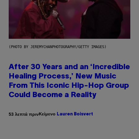
(PHOTO BY JEREMYCHANPHOTOGRAPHY/GETTY IMAGES)
After 30 Years and an ‘Incredible
Healing Process,’ New Music
From This Iconic Hip-Hop Group
Could Become a Reality
Κείμενο
53 λεπτά πριν
Lauren Boisvert