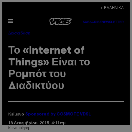
Μετάβαση
+ ΕΛΛΗΝΙΚΆ
στο
Ανοίξτε
περιεχόμενο
SUBSCRIBE
NEWSLETTER
το
μενού
Διασκέδαση
Το «Ιnternet of
Things» Είναι το
Ρομπότ του
Διαδικτύου
Κείμενο
Sponsored by COSMOTE VDSL
18 Δεκεμβρίου, 2015, 4:11πμ
Kοινοποίηση