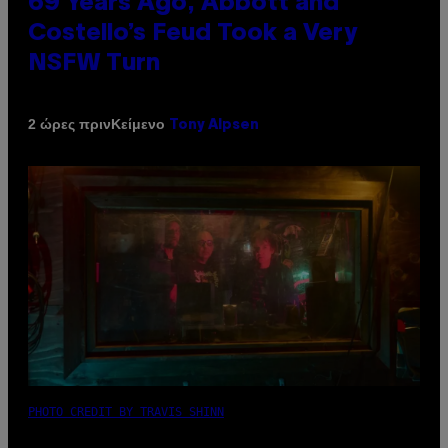
69 Years Ago, Abbott and
Costello’s Feud Took a Very
NSFW Turn
Κείμενο
2 ώρες πριν
Tony Alpsen
PHOTO CREDIT BY TRAVIS SHINN