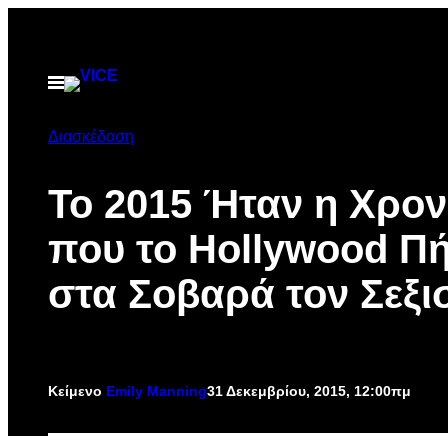
Μετάβαση
στο
περιεχόμενο
Ανοίξτε
το
μενού
Διασκέδαση
Το 2015 Ήταν η Χρον
που το Hollywood Π
στα Σοβαρά τον Σεξι
Κείμενο
Emily Manning
31 Δεκεμβρίου, 2015, 12:00πμ