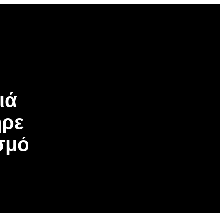
ιά
ήρε
σμό