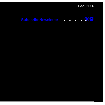
+ ΕΛΛΗΝΙΚΆ
Instagram
TikTok
YouTube
Google
Googl
Subscribe
Newsletter
Discover
Top
Posts