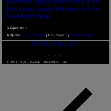
Speedier Apple Watch Ultra 4 Yet,
But These Apple Watches Are On
Sale Right Now
3 ώρες πριν
Κείμενο
Sam Watanuki
| Reviewed by
Ysolt Usigan
VICE
MEDIA
INSTAGRAM
TIKTOK
YOUTUBE
© 2026 VICE DIGITAL PUBLISHING, LLC