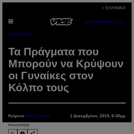
Μετάβαση
+ ΕΛΛΗΝΙΚΆ
στο
Ανοίξτε
περιεχόμενο
SUBSCRIBE
NEWSLETTER
το
μενού
Διασκέδαση
Τα Πράγματα που
Μπορούν να Κρύψουν
οι Γυναίκες στον
Κόλπο τους
Κείμενο
Zing Tsjeng
1 Δεκεμβρίου, 2015, 6:30μμ
Kοινοποίηση