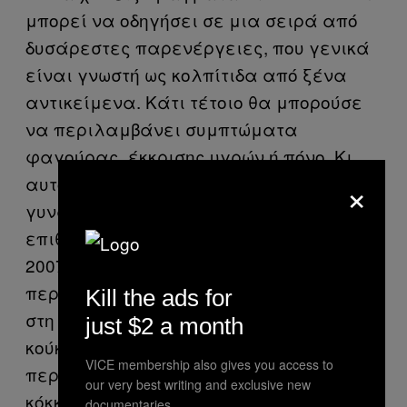
μπορεί να οδηγήσει σε μια σειρά από
δυσάρεστες παρενέργειες, που γενικά
είναι γνωστή ως κολπίτιδα από ξένα
αντικείμενα. Κάτι τέτοιο θα μπορούσε
να περιλαμβάνει συμπτώματα
φαγούρας, έκκρισης υγρών ή πόνο. Κι
×
αυτό δεν αφορά μόνο τις ενήλικες
γυναίκες. Στην έκδοση της ιατρικής
επιθεώρησης Pediatric Emergency Care, το
2007, τρεις γιατροί αφηγούνται την
περίπτωση μιας 4χρονης που είχε χώσει
Kill the ads for
στη συγκεκριμένη περιοχή τις μισές της
just $2 a month
κούκλες Bratz. Σε παλιότερες
VICE membership also gives you access to
περιπτώσεις είχαν χρησιμοποιηθεί
our very best writing and exclusive new
κόκκινες μπογιές, μολύβια από μόλυβδο,
documentaries.