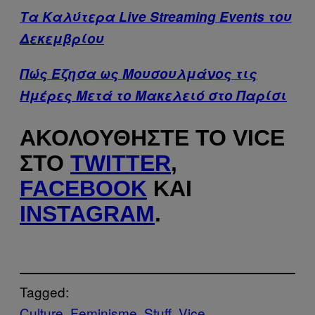
Τα Kαλύτερα Live Streaming Events του
Δεκεμβρίου
Πώς Έζησα ως Μουσουλμάνος τις
Ημέρες Μετά το Μακελειό στο Παρίσι
ΑΚΟΛΟΥΘΉΣΤΕ ΤΟ VICE
ΣΤΟ
TWITTER
,
FACEBOOK
ΚΑΙ
INSTAGRAM
.
Tagged:
Culture
Feminisme
Stuff
Vice