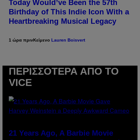
Today Would’ve Been the 57th
Birthday of This Indie Icon With a
Heartbreaking Musical Legacy
1 ώρα πριν
Κείμενο
Lauren Boisvert
ΠΕΡΙΣΣΌΤΕΡΑ ΑΠΌ ΤΟ
VICE
21 Years Ago, A Barbie Movie