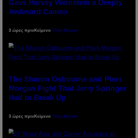
Gave Harvey Weinstein a Deeply
Awkward Cameo
3 ώρες πριν
Κείμενο
Tony Alpsen
The Sharon Osbourne and Piers
Morgan Fight That Jerry Springer
Had to Break Up
3 ώρες πριν
Κείμενο
Tony Alpsen