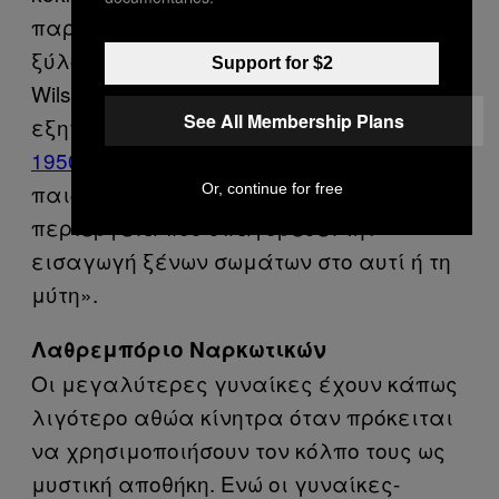
παραμάνες, κλαδιά και θραύσματα
ξύλου. Οι γιατροί Joseph A. Hepp και
Support for $2
Wilson C. Everhart προσπαθούν να
See All Membership Plans
εξηγήσουν το φαινόμενο σε
μελέτη του
1950
– «Είναι προφανές ότι αυτά τα
παιδιά είχαν ως κίνητρο την ίδια
Or, continue for free
περιέργεια που υπαγορεύει την
εισαγωγή ξένων σωμάτων στο αυτί ή τη
μύτη».
Λαθρεμπόριο Ναρκωτικών
Οι μεγαλύτερες γυναίκες έχουν κάπως
λιγότερο αθώα κίνητρα όταν πρόκειται
να χρησιμοποιήσουν τον κόλπο τους ως
μυστική αποθήκη. Ενώ οι γυναίκες-