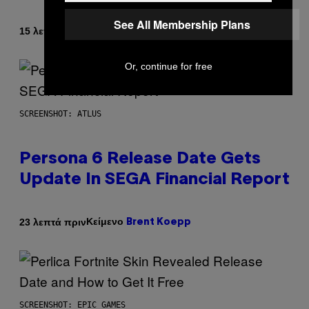
See All Membership Plans
Κείμενο
15 λεπτά πριν
Sammi Caramela
Or, continue for free
SCREENSHOT: ATLUS
Persona 6 Release Date Gets
Update In SEGA Financial Report
Κείμενο
23 λεπτά πριν
Brent Koepp
SCREENSHOT: EPIC GAMES