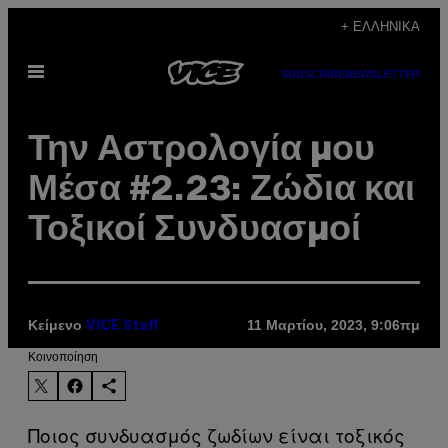
Μετάβαση
+ ΕΛΛΗΝΙΚΆ
στο
Ανοίξτε
περιεχόμενο
SUBSCRIBE
NEWSLETTER
το
μενού
Την Αστρολογία μου
Μέσα #2.23: Ζώδια και
Τοξικοί Συνδυασμοί
Κείμενο
11 Μαρτίου, 2023, 9:06πμ
VICE Staff
Kοινοποίηση
Ποιος συνδυασμός ζωδίων είναι τοξικός