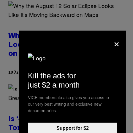
Why the August 12 Solar Eclipse
×
Looks Like It’s Moving Backward
on Maps
Κείμενο
10 λεπτά πριν
Ashley Fike
Kill the ads for
just $2 a month
VICE membership also gives you access to
our very best writing and exclusive new
documentaries.
Is ‘Soft Blocking’ a Healthy or
Toxic Breakup Trend?
Support for $2