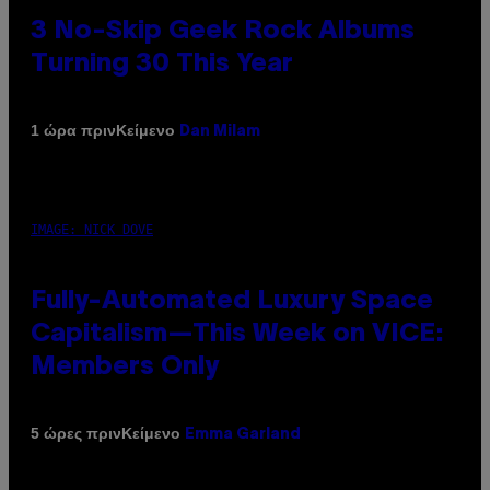
3 No-Skip Geek Rock Albums
Turning 30 This Year
Κείμενο
1 ώρα πριν
Dan Milam
IMAGE: NICK DOVE
Fully-Automated Luxury Space
Capitalism—This Week on VICE:
Members Only
Κείμενο
5 ώρες πριν
Emma Garland