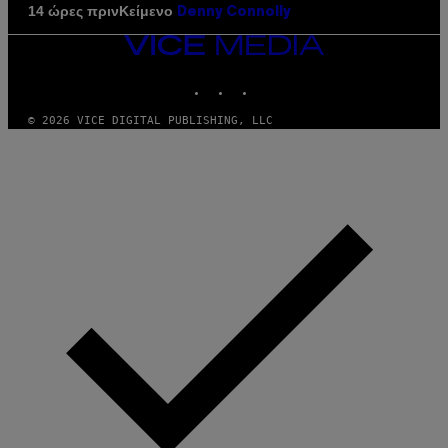
Κείμενο
14 ώρες πριν
Denny Connolly
VICE
MEDIA
INSTAGRAM
TIKTOK
YOUTUBE
© 2026 VICE DIGITAL PUBLISHING, LLC