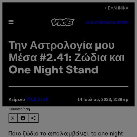
Μετάβαση
+ ΕΛΛΗΝΙΚΆ
στο
Ανοίξτε
περιεχόμενο
SUBSCRIBE
NEWSLETTER
το
μενού
Την Αστρολογία μου
Μέσα #2.41: Ζώδια και
One Night Stand
Κείμενο
14 Ιουλίου, 2023, 3:36πμ
VICE Staff
Kοινοποίηση
Ποιο ζώδιο το απολαμβάνει το one night