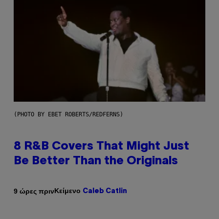
(PHOTO BY EBET ROBERTS/REDFERNS)
8 R&B Covers That Might Just
Be Better Than the Originals
Κείμενο
9 ώρες πριν
Caleb Catlin