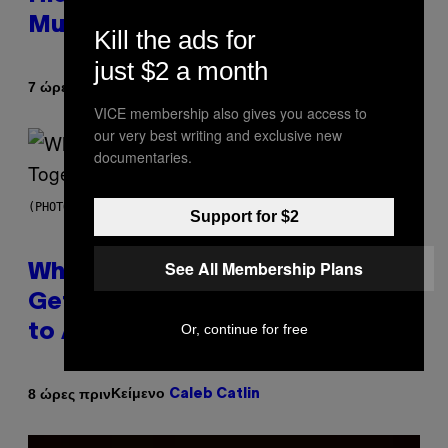
Mummies
Kill the ads for
just $2 a month
Κείμενο
7 ώρες πριν
Luis Prada
VICE membership also gives you access to
our very best writing and exclusive new
documentaries.
(PHOTO BY NOAM GALAI/GETTY IMAGES FOR TRIBECA FESTIVAL)
Support for $2
See All Membership Plans
Why A$AP Mob Will Never Fully
Get Back Together, According
Or, continue for free
to A$AP Rocky
Κείμενο
8 ώρες πριν
Caleb Catlin