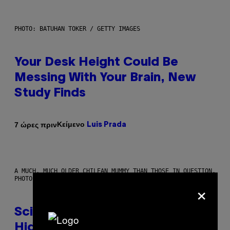
PHOTO: BATUHAN TOKER / GETTY IMAGES
Your Desk Height Could Be
Messing With Your Brain, New
Study Finds
Κείμενο
7 ώρες πριν
Luis Prada
A MUCH, MUCH OLDER CHILEAN MUMMY THAN THOSE IN QUESTION.
PHOTO: MARTIN BERNETTI/AFP VIA GETTY IMAGES
×
Scientists Found Smallpox DNA
Hidden in 500-Year-Old Chilean