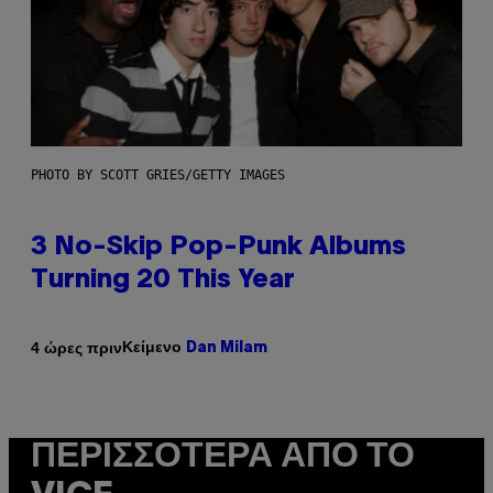
PHOTO BY SCOTT GRIES/GETTY IMAGES
3 No-Skip Pop-Punk Albums
Turning 20 This Year
Κείμενο
4 ώρες πριν
Dan Milam
ΠΕΡΙΣΣΌΤΕΡΑ ΑΠΌ ΤΟ