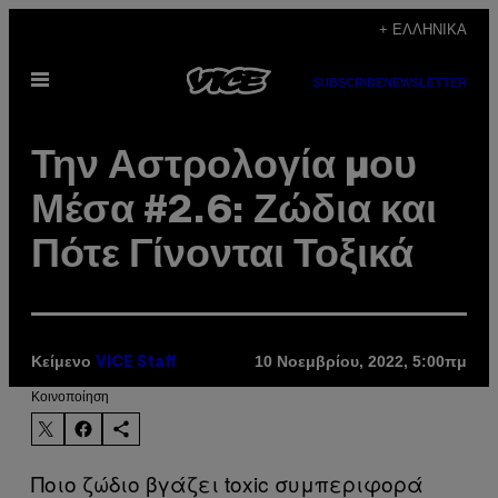
Μετάβαση
+ ΕΛΛΗΝΙΚΆ
στο
Ανοίξτε
περιεχόμενο
SUBSCRIBE
NEWSLETTER
το
μενού
Την Αστρολογία μου
Μέσα #2.6: Ζώδια και
Πότε Γίνονται Τοξικά
Κείμενο
10 Νοεμβρίου, 2022, 5:00πμ
VICE Staff
Kοινοποίηση
Ποιο ζώδιο βγάζει toxic συμπεριφορά