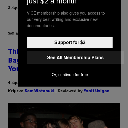
just $2 a month
Κείμενο
3 ώρες πριν
Caleb Catlin
VICE membership also gives you access to
our very best writing and exclusive new
documentaries.
SAM WATANUKI FOR VICE
Support for $2
This Discreet Lockable Sex Toy
See All Membership Plans
Bag Is the Nightstand Upgrade
Your Play Drawer Needs
Or, continue for free
4 ώρες πριν
Κείμενο
| Reviewed by
Sam Watanuki
Ysolt Usigan