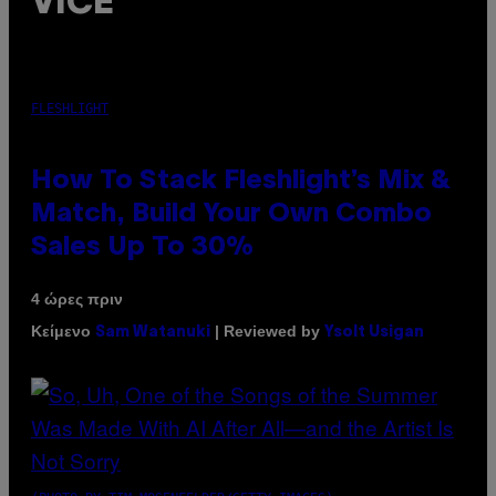
VICE
FLESHLIGHT
How To Stack Fleshlight’s Mix &
Match, Build Your Own Combo
Sales Up To 30%
4 ώρες πριν
Κείμενο
| Reviewed by
Sam Watanuki
Ysolt Usigan