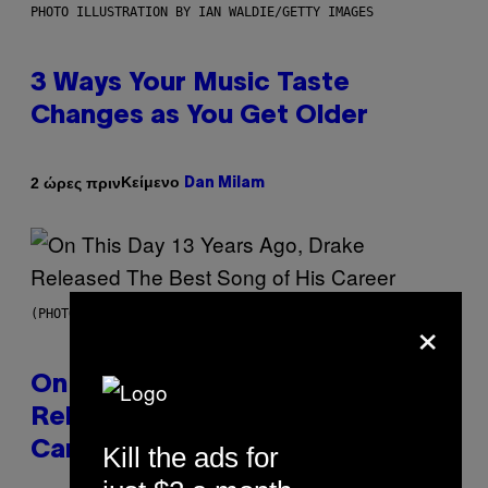
PHOTO ILLUSTRATION BY IAN WALDIE/GETTY IMAGES
3 Ways Your Music Taste
Changes as You Get Older
Κείμενο
2 ώρες πριν
Dan Milam
×
(PHOTO BY GARY GERSHOFF/WIREIMAGE)
On This Day 13 Years Ago, Drake
Released the Best Song of His
Career
Kill the ads for