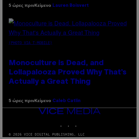
Κείμενο
5 ώρες πριν
Lauren Boisvert
(PHOTO VIA T-MOBILE)
Monoculture is Dead, and
Lollapalooza Proved Why That’s
Actually a Great Thing
Κείμενο
5 ώρες πριν
Caleb Catlin
VICE
MEDIA
INSTAGRAM
TIKTOK
YOUTUBE
© 2026 VICE DIGITAL PUBLISHING, LLC