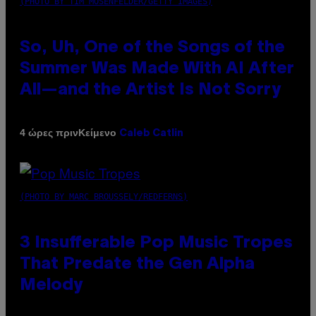
(PHOTO BY TIM MOSENFELDER/GETTY IMAGES)
So, Uh, One of the Songs of the
Summer Was Made With AI After
All—and the Artist Is Not Sorry
Κείμενο
4 ώρες πριν
Caleb Catlin
(PHOTO BY MARC BROUSSELY/REDFERNS)
3 Insufferable Pop Music Tropes
That Predate the Gen Alpha
Melody