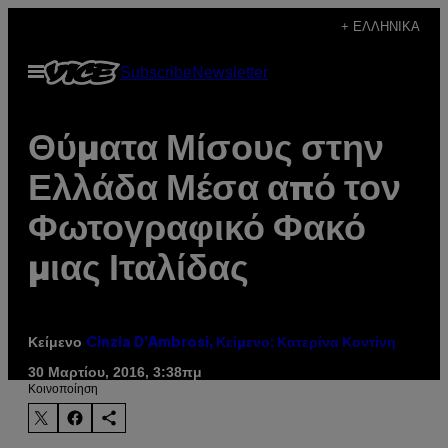
Μετάβαση
+ ΕΛΛΗΝΙΚΆ
στο
Ανοίξτε
Subscribe
Newsletter
περιεχόμενο
το
μενού
Θύματα Μίσους στην
Ελλάδα Μέσα από τον
Φωτογραφικό Φακό
μιας Ιταλίδας
Κείμενο
Cinzia D'Ambrosi, Κείμενο: Κατερίνα Κοντίνη
30 Μαρτίου, 2016, 3:38πμ
Kοινοποίηση