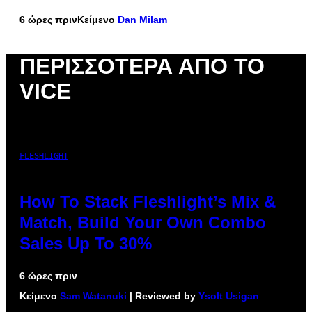
6 ώρες πριν
Κείμενο
Dan Milam
ΠΕΡΙΣΣΌΤΕΡΑ ΑΠΌ ΤΟ
VICE
FLESHLIGHT
How To Stack Fleshlight’s Mix &
Match, Build Your Own Combo
Sales Up To 30%
6 ώρες πριν
Κείμενο
Sam Watanuki
| Reviewed by
Ysolt Usigan