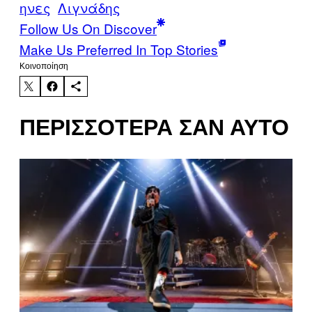
ηνες
Λιγνάδης
Follow Us On Discover
Make Us Preferred In Top Stories
Kοινοποίηση
ΠΕΡΙΣΣΌΤΕΡΑ ΣΑΝ ΑΥΤΌ