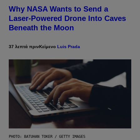
Why NASA Wants to Send a
Laser-Powered Drone Into Caves
Beneath the Moon
37 λεπτά πριν
Κείμενο
Luis Prada
PHOTO: BATUHAN TOKER / GETTY IMAGES