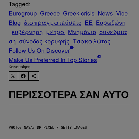
Tagged:
Eurogroup
Greece
Greek crisis
News
Vice
Blog
διαπραγματεύσεις
ΕΕ
Ευρωζώνη
κυβέρνηση
μέτρα
Μνημόνιο
συνεδρία
ση
σύνοδος κορυφής
Τσακαλώτος
Follow Us On Discover
Make Us Preferred In Top Stories
Kοινοποίηση
ΠΕΡΙΣΣΌΤΕΡΑ ΣΑΝ ΑΥΤΌ
PHOTO: NASA; DR PIXEL / GETTY IMAGES