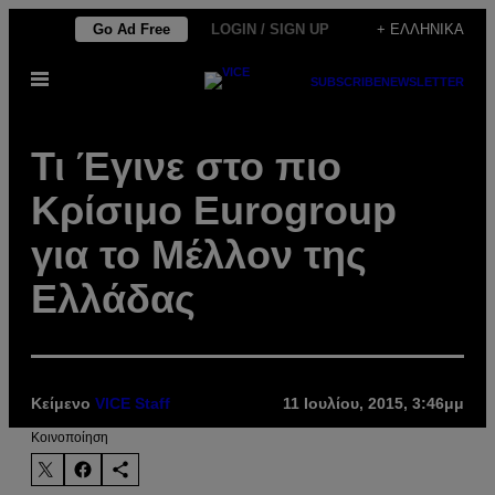
Μετάβαση
Go Ad Free
LOGIN / SIGN UP
+ ΕΛΛΗΝΙΚΆ
στο
Ανοίξτε
περιεχόμενο
SUBSCRIBE
NEWSLETTER
το
μενού
Τι Έγινε στο πιο
Κρίσιμο Εurogroup
για το Μέλλον της
Ελλάδας
Κείμενο
VICE Staff
11 Ιουλίου, 2015, 3:46μμ
Kοινοποίηση