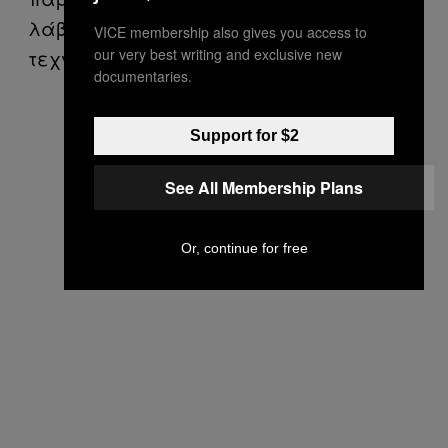
λάβει «αναπτυξιακή, ανθρωπιστική και
VICE membership also gives you access to
τεχνική βοήθεια».
our very best writing and exclusive new
documentaries.
Support for $2
See All Membership Plans
Or, continue for free