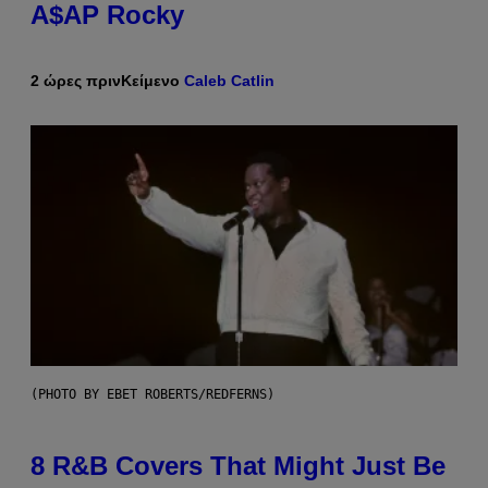
A$AP Rocky
2 ώρες πριν
Κείμενο
Caleb Catlin
(PHOTO BY EBET ROBERTS/REDFERNS)
8 R&B Covers That Might Just Be