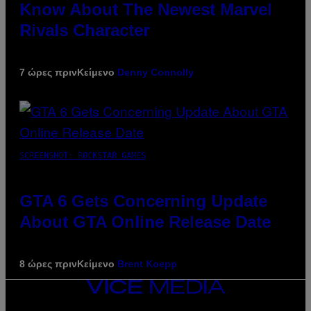
Know About The Newest Marvel
Rivals Character
7 ώρες πριν
Κείμενο
Denny Connolly
SCREENSHOT: ROCKSTAR GAMES
GTA 6 Gets Concerning Update
About GTA Online Release Date
8 ώρες πριν
Κείμενο
Brent Koepp
VICE
MEDIA
INSTAGRAM
TIKTOK
YOUTUBE