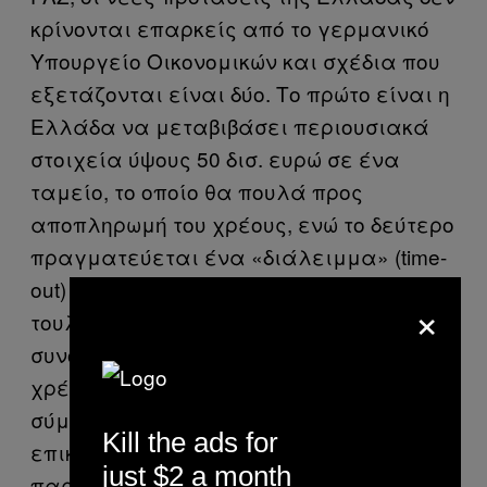
κρίνονται επαρκείς από το γερμανικό
Υπουργείο Οικονομικών και σχέδια που
εξετάζονται είναι δύο. Το πρώτο είναι η
Ελλάδα να μεταβιβάσει περιουσιακά
στοιχεία ύψους 50 δισ. ευρώ σε ένα
ταμείο, το οποίο θα πουλά προς
αποπληρωμή του χρέους, ενώ το δεύτερο
πραγματεύεται ένα «διάλειμμα» (time-
out) της Ελλάδας από το ευρώ για
×
τουλάχιστον 5 χρόνια που θα
συνοδεύεται από αναδιάρθρωση του
χρέους. Στη δεύτερη αυτή περίπτωση,
σύμφωνα με το έγγραφο που
Kill the ads for
επικαλείται η FAZ, η Ελλάδα θα
just $2 a month
παραμείνει κράτος μέλος της ΕΕ και θα