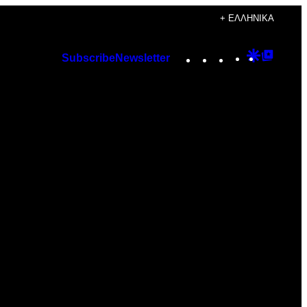
+ ΕΛΛΗΝΙΚΆ
Instagram
TikTok
YouTube
Google
Googl
Subscribe
Newsletter
Discover
Top
Posts