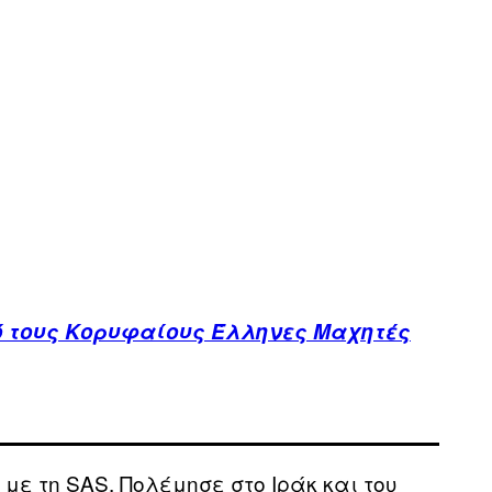
 τους Κορυφαίους Έλληνες Μαχητές
α με τη SAS. Πολέμησε στο Ιράκ και του