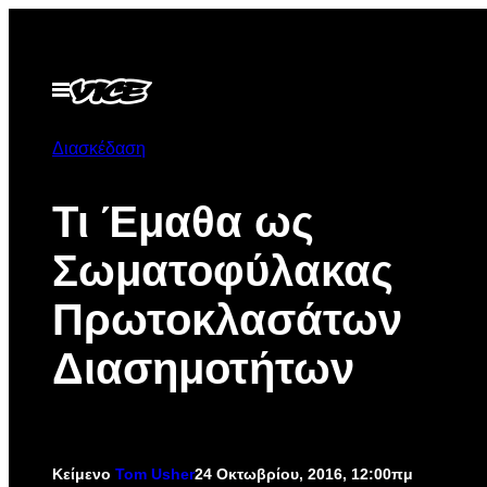
Μετάβαση
στο
περιεχόμενο
Ανοίξτε
το
μενού
Διασκέδαση
Τι Έμαθα ως
Σωματοφύλακας
Πρωτοκλασάτων
Διασημοτήτων
Κείμενο
Tom Usher
24 Οκτωβρίου, 2016, 12:00πμ