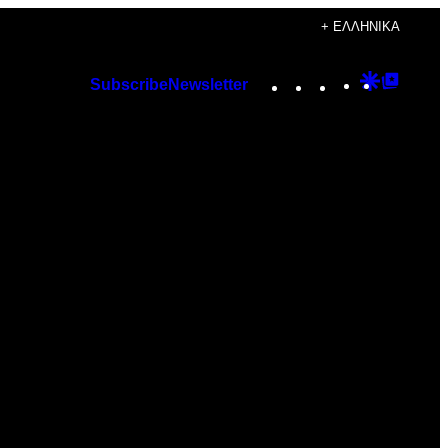
+ ΕΛΛΗΝΙΚΆ
Instagram
TikTok
YouTube
Google
Googl
Subscribe
Newsletter
Discover
Top
Posts