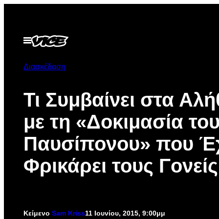
Μετάβαση
στο
περιεχόμενο
Ανοίξτε
το
μενού
Διασκέδαση
Τι Συμβαίνει στα Αλή
με τη «Δοκιμασία το
Παυσίπονου» που Έ
Φρικάρει τους Γονείς
Κείμενο
Sam Kriss
11 Ιουνίου, 2015, 9:00μμ