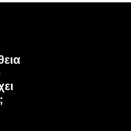
θεια
υ
χει
;