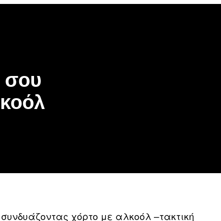
be
gle
oogle
cover
op
osts
ό σου
λκοόλ
 συνδυάζοντας χόρτο με αλκοόλ –τακτική