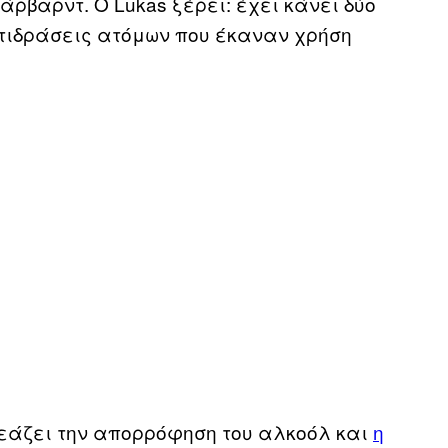
ρβαρντ. Ο Lukas ξέρει: έχει κάνει δύο
ντιδράσεις ατόμων που έκαναν χρήση
εάζει την απορρόφηση του αλκοόλ και
η