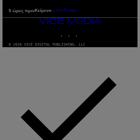
Κείμενο
5 ώρες πριν
Luis Prada
VICE
MEDIA
INSTAGRAM
TIKTOK
YOUTUBE
© 2026 VICE DIGITAL PUBLISHING, LLC