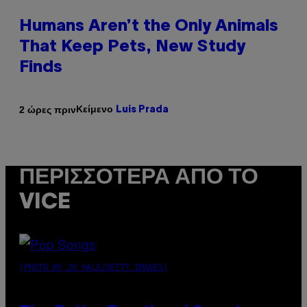
Humans Aren’t the Only Animals
That Keep Pets, New Study
Finds
Κείμενο
2 ώρες πριν
Luis Prada
ΠΕΡΙΣΣΌΤΕΡΑ ΑΠΌ ΤΟ
VICE
(PHOTO BY JO HALE/GETTY IMAGES)