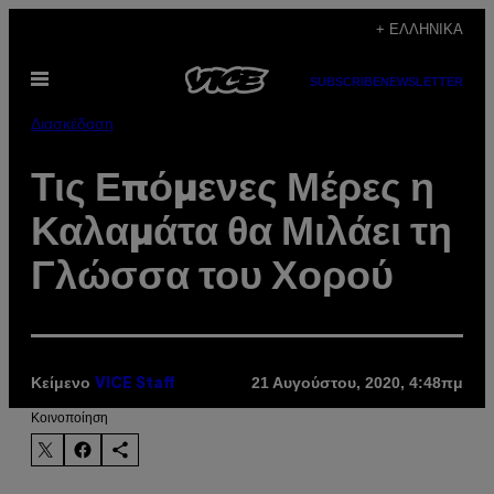
Μετάβαση
+ ΕΛΛΗΝΙΚΆ
στο
Ανοίξτε
περιεχόμενο
SUBSCRIBE
NEWSLETTER
το
μενού
Διασκέδαση
Τις Επόμενες Μέρες η
Καλαμάτα θα Μιλάει τη
Γλώσσα του Χορού
Κείμενο
21 Αυγούστου, 2020, 4:48πμ
VICE Staff
Kοινοποίηση