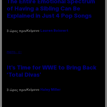
The Entire Emotional Spectrum
of Having a Sibling Can Be
Explained in Just 4 Pop Songs
Κείμενο
3 ώρες πριν
Lauren Boisvert
PHOTO: E!
It’s Time for WWE to Bring Back
‘Total Divas’
Κείμενο
3 ώρες πριν
Haley Miller