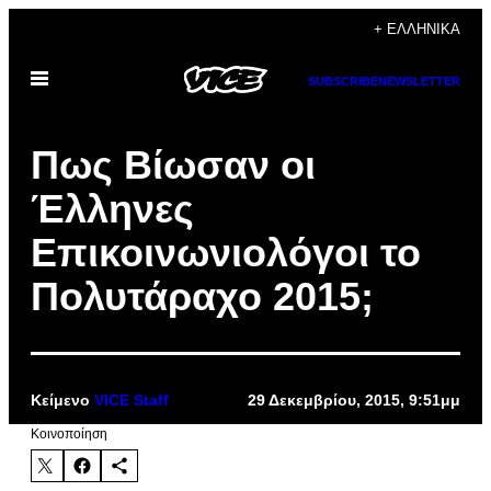
Μετάβαση
+ ΕΛΛΗΝΙΚΆ
στο
Ανοίξτε
περιεχόμενο
SUBSCRIBE
NEWSLETTER
το
μενού
Πως Βίωσαν οι
Έλληνες
Επικοινωνιολόγοι το
Πολυτάραχο 2015;
Κείμενο
VICE Staff
29 Δεκεμβρίου, 2015, 9:51μμ
Kοινοποίηση