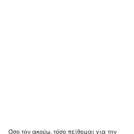
Όσο τον ακούω, τόσο πείθομαι για την