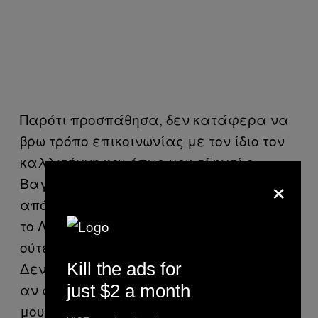
Παρότι προσπάθησα, δεν κατάφερα να
βρω τρόπο επικοινωνίας με τον ίδιο τον
καλλιτέχνη και όπως μου εξηγεί ο
×
Βαγγέλης και ο ίδιος δεν τον είδε ξανά
από τότε: «Έχω χάσει την επαφή μου με
το Λουκά από τότε. Δεν τον ξαναείδα
ούτε άκουσα κάποια άλλη δουλειά του.
Kill the ads for
Δεν ξέρω καν τι κάνει αυτή την εποχή,
αν ασχολείται ακόμη με τη μουσική»,
just $2 a month
μου εξηγεί και στη συνέχεια τον ρωτάω