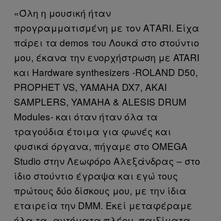
«Όλη η μουσική ήταν
προγραμματισμένη με τον ΑΤARI. Είχα
πάρει τα demos του Λουκά στο στούντιο
μου, έκανα την ενορχήστρωση με ATARI
και Hardware synthesizers -ROLAND D50,
PROPHET VS, YAMAHA DX7, AKAI
SAMPLERS, YAMAHA & ALESIS DRUM
Modules- και όταν ήταν όλα τα
τραγούδια έτοιμα για φωνές και
φυσικά όργανα, πήγαμε στο OMEGA
Studio στην Λεωφόρο Αλεξάνδρας – στο
ίδιο στούντιο έγραψα και εγώ τους
πρώτους δύο δίσκους μου, με την ίδια
εταιρεία την DMM. Εκεί μεταφέραμε
όλα τα -αυτόματα πλέον- παιξίματα