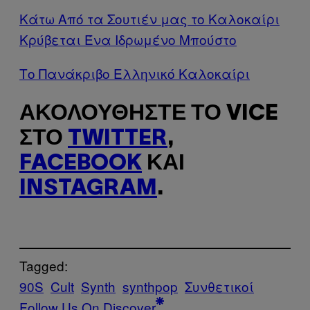
Κάτω Από τα Σουτιέν μας το Καλοκαίρι
Κρύβεται Ένα Ιδρωμένο Μπούστο
Το Πανάκριβο Ελληνικό Καλοκαίρι
ΑΚΟΛΟΥΘΉΣΤΕ ΤΟ VICE
ΣΤΟ
TWITTER
,
FACEBOOK
ΚΑΙ
INSTAGRAM
.
Tagged:
90S
Cult
Synth
synthpop
Συνθετικοί
Follow Us On Discover