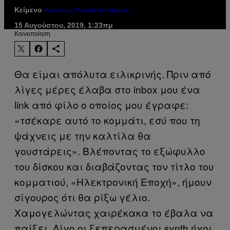
Κείμενο
Αντώνης Κωνσταντάρας
15 Αυγούστου, 2019, 1:23πμ
Kοινοποίηση
Θα είμαι απόλυτα ειλικρινής. Πριν από
λίγες μέρες έλαβα στο inbox μου ένα
link από φίλο ο οποίος μου έγραφε:
«τσέκαρε αυτό το κομμάτι, εσύ που τη
ψάχνεις με την καλτίλα θα
γουστάρεις». Βλέποντας το εξώφυλλο
του δίσκου και διαβάζοντας τον τίτλο του
κομματιού, «Ηλεκτρονική Εποχή», ήμουν
σίγουρος ότι θα ρίξω γέλιο.
Χαμογελώντας χαιρέκακα το έβαλα να
παίξει. Λίγο οι ξεπερασμένοι synth ήχοι,