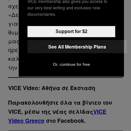
VICE membership also gives you access to
σχετικά με τον χαρακτήρα του Λουκά:
our very best writing and exclusive new
«Δεν θυμάμαι πολλές λεπτομέρειες
documentaries.
για τον χαρακτήρα του. Αυτό που
θυμάμαι όμως είναι ότι η συνεργασία
Support for $2
μας ήταν απόλυτα δημιουργική και
See All Membership Plans
ήρεμη. Κάτι που δεν ίσχυε για άλλους
καλλιτέχνες που είχα αναλάβει εκείνη
Or, continue for free
την εποχή».
VICE Video: Αθήνα σε Έκσταση
Παρακολουθήστε όλα τα βίντεo του
VICE, μέσω της νέας σελίδας
VICE
Video Greece
στο Facebook.