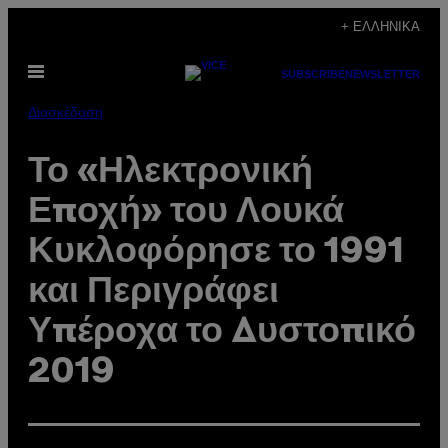
Μετάβαση
+ ΕΛΛΗΝΙΚΆ
στο
Ανοίξτε
περιεχόμενο
SUBSCRIBE
NEWSLETTER
το
μενού
Διασκέδαση
Το «Ηλεκτρονική
Εποχή» του Λουκά
Κυκλοφόρησε το 1991
και Περιγράφει
Υπέροχα το Δυστοπικό
2019