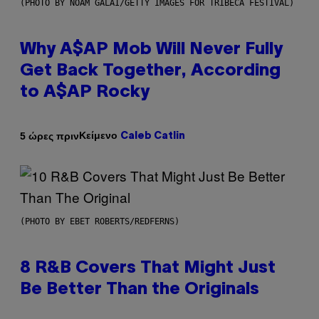
(PHOTO BY NOAM GALAI/GETTY IMAGES FOR TRIBECA FESTIVAL)
Why A$AP Mob Will Never Fully
Get Back Together, According
to A$AP Rocky
Κείμενο
5 ώρες πριν
Caleb Catlin
(PHOTO BY EBET ROBERTS/REDFERNS)
8 R&B Covers That Might Just
Be Better Than the Originals