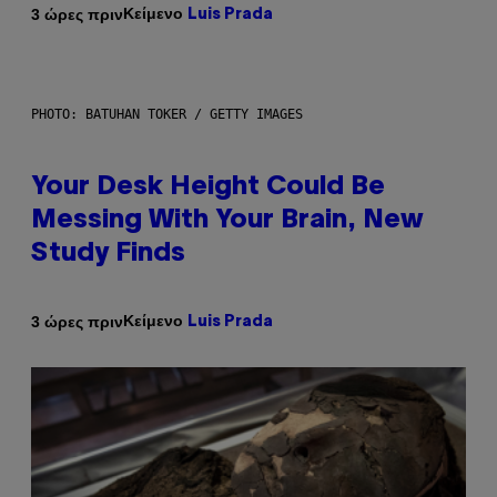
Κείμενο
3 ώρες πριν
Luis Prada
PHOTO: BATUHAN TOKER / GETTY IMAGES
Your Desk Height Could Be
Messing With Your Brain, New
Study Finds
Κείμενο
3 ώρες πριν
Luis Prada