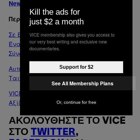
Newsletter
μας.
Kill the ads for
Περισσότερα από το VICE
just $2 a month
Σε Ένα Μαγαζί στη Δράμα Σερβίρουν
VICE membership also gives you access to
our very best writing and exclusive new
Ένας Τυφλός και μια Κοπέλα με
documentaries.
Σύνδρομο Down
Αυτή Είναι η Πρώτη Ελληνική Ερωτική
Support for $2
Ταινία
See All Membership Plans
VICE: Τα 19 Ρεπορτάζ του 2019 που
Αξίζει να Διαβάσεις Ξανά
Or, continue for free
ΑΚΟΛΟΥΘΉΣΤΕ ΤΟ VICE
ΣΤΟ
TWITTER
,