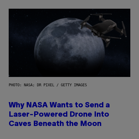
PHOTO: NASA; DR PIXEL / GETTY IMAGES
Why NASA Wants to Send a
Laser-Powered Drone Into
Caves Beneath the Moon