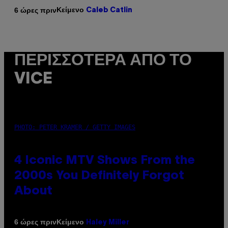
Κείμενο
6 ώρες πριν
Caleb Catlin
ΠΕΡΙΣΣΌΤΕΡΑ ΑΠΌ ΤΟ
VICE
PHOTO: PETER KRAMER / GETTY IMAGES
4 Iconic MTV Shows From the
2000s You Definitely Forgot
About
Κείμενο
6 ώρες πριν
Haley Miller