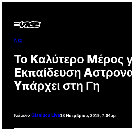
Μετάβαση
στο
περιεχόμενο
Ανοίξτε
το
μενού
Νέα
Το Kαλύτερο Mέρος γ
Eκπαίδευση Aστρον
Yπάρχει στη Γη
Κείμενο
18 Νοεμβρίου, 2019, 7:04μμ
Gianluca Liva