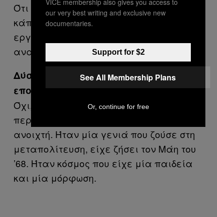
VICE membership also gives you access to
Ότι δεν έχω καμία διαφορά από
our very best writing and exclusive new
κάποιον εργαζόμενο που πουλάει την
documentaries.
εργατική του δύναμη, έτσι με μία
αναρχική άποψη.
Support for $2
Δύσκολο να ακούγεται αυτό εκείνη την
See All Membership Plans
εποχή.
Όχι, μωρέ. Ήταν μία γενιά που, όσο
Or, continue for free
περίεργο και να ακούγεται, ήταν
ανοιχτή. Ήταν μία γενιά που ζούσε στη
μεταπολίτευση, είχε ζήσει τον Μάη του
’68. Ήταν κόσμος που είχε μία παιδεία
και μία μόρφωση.