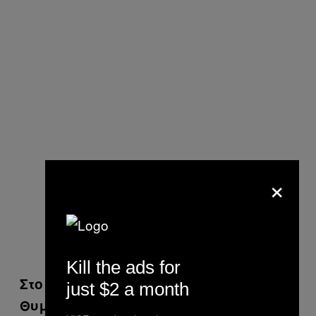
×
Kill the ads for
Στο άρθρο «Εγώ, η πόρνη» τι έγραφες;
just $2 a month
Θυμάσαι;