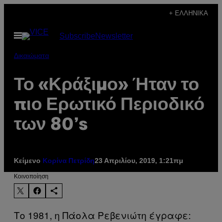
Μετάβαση
+ ΕΛΛΗΝΙΚΆ
στο
Ανοίξτε
Subscribe
Newsletter
περιεχόμενο
το
μενού
Δικαιώματα
Το «Κράξιμο» Ήταν το
πιο Ερωτικό Περιοδικό
των 80’s
Κείμενο
23 Απριλίου, 2019, 1:21πμ
Κορίνα Πετρίδη
Kοινοποίηση
Το 1981, η Πάολα Ρεβενιώτη έγραφε: