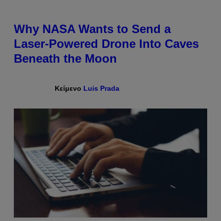
Why NASA Wants to Send a
Laser-Powered Drone Into Caves
Beneath the Moon
Κείμενο
Luis Prada