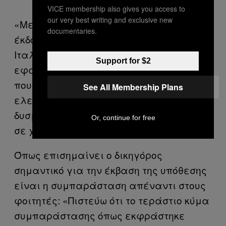
VICE membership also gives you access to
our very best writing and exclusive new
«Με αυτόν τον τρόπο αποτρέπεται η
documentaries.
έκδοση τεσσάρων διαδηλωτών στην
Ιταλία, αποτρέπεται η επέκταση της
Support for $2
εφαρμογής ενός εκτρωματικού θεσμού
που απειλεί δικαιώματα και
See All Membership Plans
ελευθερίες και υποβάλλει πολίτες σε
δυσμενή νομική μεταχείριση από χώρα
Or, continue for free
σε χώρα».
Όπως επισημαίνει ο δικηγόρος
σημαντικό για την έκβαση της υπόθεσης
είναι η συμπαράσταση απέναντι στους
φοιτητές: «Πιστεύω ότι το τεράστιο κύμα
συμπαράστασης όπως εκφράστηκε