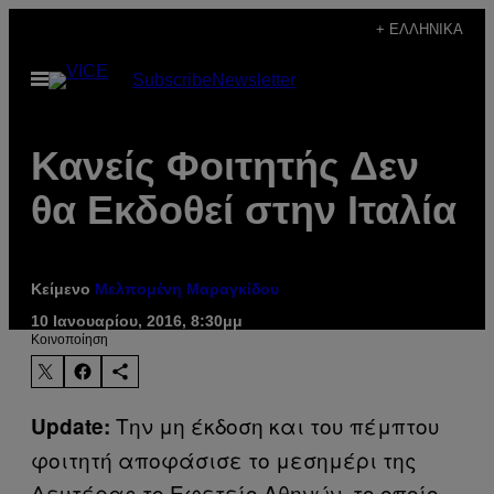
Μετάβαση
+ ΕΛΛΗΝΙΚΆ
στο
Ανοίξτε
Subscribe
Newsletter
περιεχόμενο
το
μενού
Κανείς Φοιτητής Δεν
θα Εκδοθεί στην Ιταλία
Κείμενο
Μελπομένη Μαραγκίδου
10 Ιανουαρίου, 2016, 8:30μμ
Kοινοποίηση
Την μη έκδοση και του πέμπτου
Update:
φοιτητή αποφάσισε το μεσημέρι της
Δευτέρας το Εφετείο Αθηνών, το οποίο