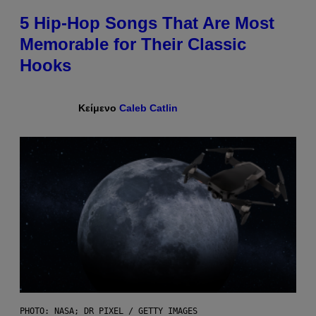
5 Hip-Hop Songs That Are Most
Memorable for Their Classic
Hooks
Κείμενο
Caleb Catlin
PHOTO: NASA; DR PIXEL / GETTY IMAGES