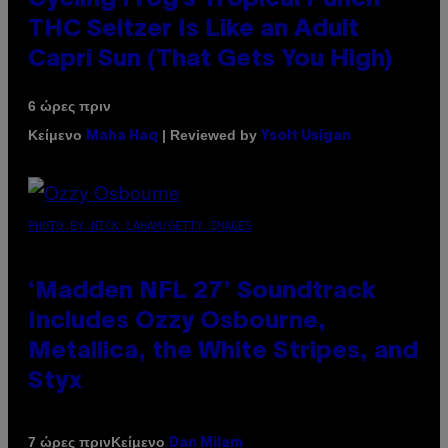
THC Seltzer Is Like an Adult
Capri Sun (That Gets You High)
6 ώρες πριν
Κείμενο
| Reviewed by
Maha Haq
Ysolt Usigan
PHOTO BY NICK LAHAM/GETTY IMAGES
‘Madden NFL 27’ Soundtrack
Includes Ozzy Osbourne,
Metallica, the White Stripes, and
Styx
Κείμενο
7 ώρες πριν
Dan Milam