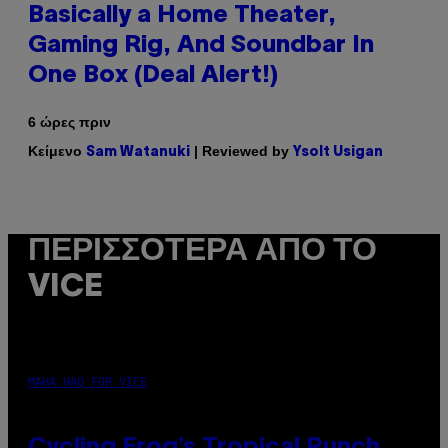
Basically a Home Theater,
Gaming Rig, And Soundbar In
One Box (Deal Alert!)
6 ώρες πριν
Κείμενο
| Reviewed by
Sam Watanuki
Ysolt Usigan
ΠΕΡΙΣΣΌΤΕΡΑ ΑΠΌ ΤΟ
VICE
MAHA HAQ FOR VICE
Cycling Frog’s Tropical Punch