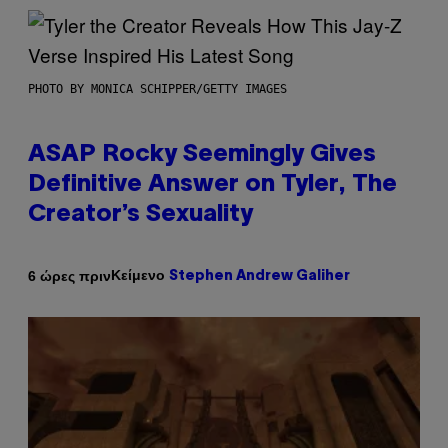
PHOTO BY MONICA SCHIPPER/GETTY IMAGES
ASAP Rocky Seemingly Gives
Definitive Answer on Tyler, The
Creator’s Sexuality
Κείμενο
6 ώρες πριν
Stephen Andrew Galiher