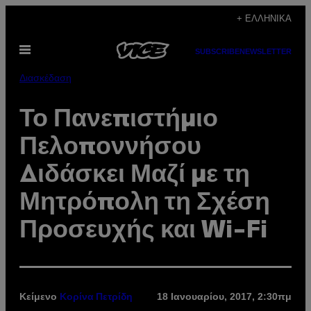
Μετάβαση
+ ΕΛΛΗΝΙΚΆ
στο
Ανοίξτε
περιεχόμενο
SUBSCRIBE
NEWSLETTER
το
μενού
Διασκέδαση
Το Πανεπιστήμιο
Πελοποννήσου
Διδάσκει Μαζί με τη
Μητρόπολη τη Σχέση
Προσευχής και Wi-Fi
Κείμενο
18 Ιανουαρίου, 2017, 2:30πμ
Κορίνα Πετρίδη