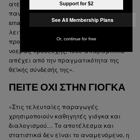
ατελείωτα και παθιασμένα με
Support for $2
πανταχού παρούσες οθόνες από tablets,
See All Membership Plans
smartphones και pc. Το παράδειγμα
λειτουργίας του Wi-Fi, όσο και αν
Or, continue for free
προσομοιώνεται με την κίνηση της
νοεράς προσευχής, τόσο απαράμιλλα
απέχει από την πραγματικότητα της
θεϊκής σύνδεσής της».
ΠΕΊΤΕ ΌΧΙ ΣΤΗΝ ΓΙΌΓΚΑ
«Στις τελευταίες παραγωγές
χρησιμοποιούν καθηγητές γιόγκα και
διαλογισμού… Το αποτέλεσμα και
στατιστικά δεν είναι το αναμενόμενο, η