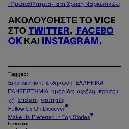
«Πρωταθλήτρια» στη Χρήση Ναρκωτικών;
ΑΚΟΛΟΥΘΉΣΤΕ ΤΟ VICE
ΣΤΟ
TWITTER
,
FACEBO
OK
ΚΑΙ
INSTAGRAM
.
Tagged:
Entertainment
εκδήλωση
ΕΛΛΗΝΙΚA
ΠΑΝΕΠΙΣΤHΜΙΑ
ημερίδα
οφέλη
προσευ
χή
Σπάρτη
Φοιτητές
Follow Us On Discover
Make Us Preferred In Top Stories
Kοινοποίηση