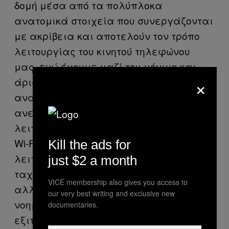
δομή μέσα από τα πολύπλοκα
ανατομικά στοιχεία που συνεργάζονται
με ακρίβεια και αποτελούν τον τρόπο
λειτουργίας του κινητού τηλεφώνου
μας, ενώ έχουμε μαζί του μόνιμη και
×
άριστη παλαμική σχέση, κάπως έτσι,
αναλογικά, συμβαίνει με τον τρόπο
ανερμήνευτης κατανόησης και αόρατης
λειτουργίας της νοεράς προσευχής. Το
Wi-Fi ως απίθανη ενεργειακή δύναμη
Kill the ads for
λειτουργεί αόρατα, καθαρά με μεγάλη
just $2 a month
ταχύτητα, άριστη ποιότητα σύνδεσης,
VICE membership also gives you access to
αλλά και με συναισθηματική
our very best writing and exclusive new
νοημοσύνη, αφού μεταφέρει γνώση που
documentaries.
εξιτάρει τις επιθυμίες, συνδέοντας μας