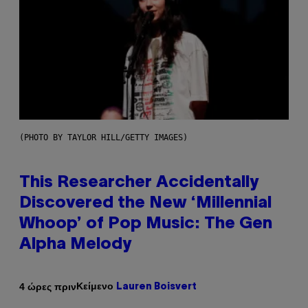
(PHOTO BY TAYLOR HILL/GETTY IMAGES)
This Researcher Accidentally
Discovered the New ‘Millennial
Whoop’ of Pop Music: The Gen
Alpha Melody
Κείμενο
4 ώρες πριν
Lauren Boisvert