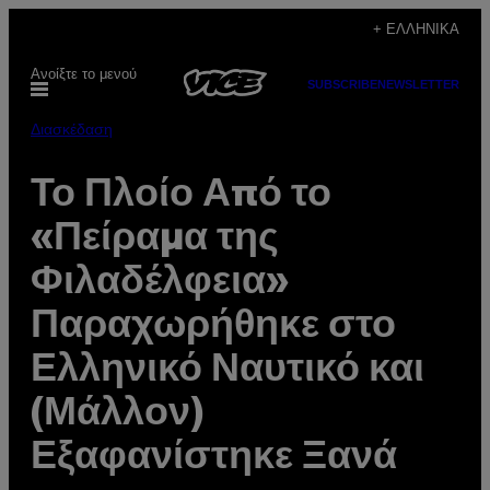
Μετάβαση
+ ΕΛΛΗΝΙΚΆ
στο
Ανοίξτε το μενού
περιεχόμενο
SUBSCRIBE
NEWSLETTER
Διασκέδαση
Το Πλοίο Από το
«Πείραμα της
Φιλαδέλφεια»
Παραχωρήθηκε στο
Ελληνικό Ναυτικό και
(Μάλλον)
Εξαφανίστηκε Ξανά