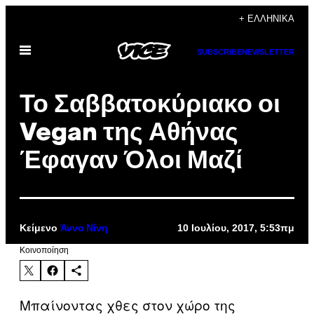
Μετάβαση
+ ΕΛΛΗΝΙΚΆ
στο
Ανοίξτε
περιεχόμενο
SUBSCRIBE
NEWSLETTER
το
μενού
Το Σαββατοκύριακο οι
Vegan της Αθήνας
Έφαγαν Όλοι Μαζί
Κείμενο
10 Ιουλίου, 2017, 5:53πμ
Άννα Νίνη
Kοινοποίηση
Μπαίνοντας χθες στον χώρο της