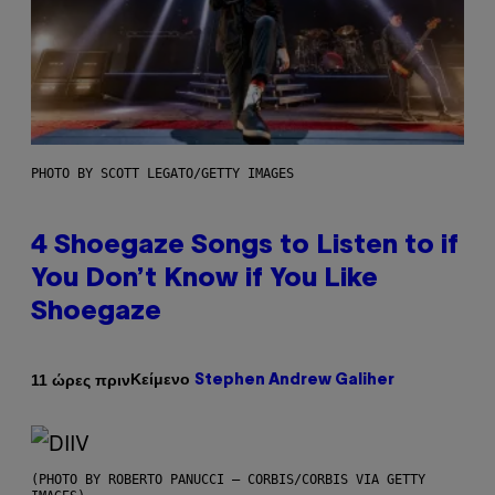
PHOTO BY SCOTT LEGATO/GETTY IMAGES
4 Shoegaze Songs to Listen to if
You Don’t Know if You Like
Shoegaze
Κείμενο
11 ώρες πριν
Stephen Andrew Galiher
(PHOTO BY ROBERTO PANUCCI – CORBIS/CORBIS VIA GETTY