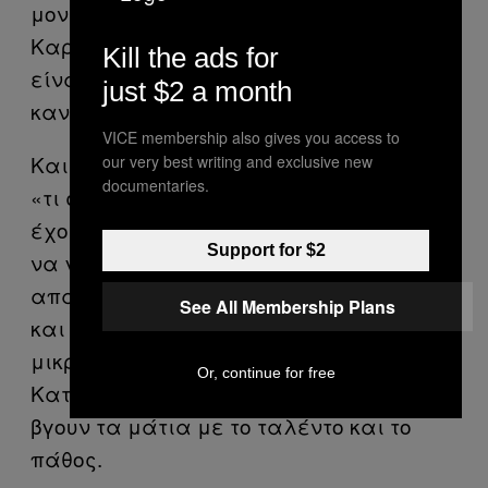
μοναδικό πράγμα που δεν είδαμε στο
Καραϊσκάκη το βράδυ της Κυριακής
Kill the ads for
είναι ποδόσφαιρο, αλλά όπως φαίνεται
just $2 a month
κανέναν δεν ενδιαφέρει.
VICE membership also gives you access to
Και όχι, μην ακούσω δικαιολογίες τύπου
our very best writing and exclusive new
documentaries.
«τι συγκρίνεις ρε; Ξέρεις πόσα λεφτά
έχουν Ρεάλ και Μπαρτσελόνα; Λογικό
Support for $2
να γίνει ματσάρα». Μπούρδες,
απαντάω εγώ. Επειδή έχει τύχει να δω
See All Membership Plans
και αναμέτρηση ανάμεσα σε
μικρομεσαίες ομάδες της 2ης
Or, continue for free
Κατηγορίας της Αγγλίας και να μου
βγουν τα μάτια με το ταλέντο και το
πάθος.