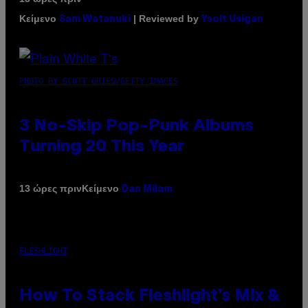
Κείμενο
| Reviewed by
Sam Watanuki
Ysolt Usigan
PHOTO BY SCOTT GRIES/GETTY IMAGES
3 No-Skip Pop-Punk Albums
Turning 20 This Year
Κείμενο
13 ώρες πριν
Dan Milam
FLESHLIGHT
How To Stack Fleshlight’s Mix &