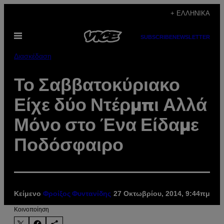
Μετάβαση
+ ΕΛΛΗΝΙΚΆ
στο
Ανοίξτε
περιεχόμενο
SUBSCRIBE
NEWSLETTER
το
μενού
Διασκέδαση
Το Σαββατοκύριακο
Είχε δύο Ντέρμπι Αλλά
Μόνο στο Ένα Είδαμε
Ποδόσφαιρο
Κείμενο
27 Οκτωβρίου, 2014, 9:44πμ
Φροίξος Φυντανίδης
Kοινοποίηση