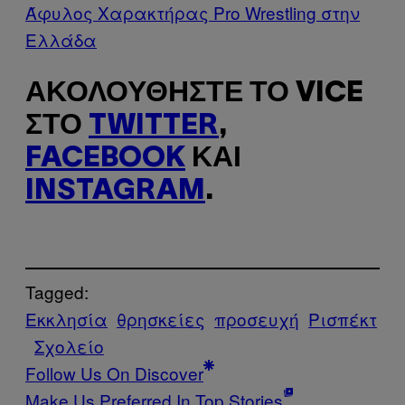
Άφυλος Χαρακτήρας Pro Wrestling στην
Ελλάδα
ΑΚΟΛΟΥΘΉΣΤΕ ΤΟ VICE
ΣΤΟ
TWITTER
,
FACEBOOK
ΚΑΙ
INSTAGRAM
.
Tagged:
Εκκλησία
θρησκείες
προσευχή
Ρισπέκτ
Σχολείο
Follow Us On Discover
Make Us Preferred In Top Stories