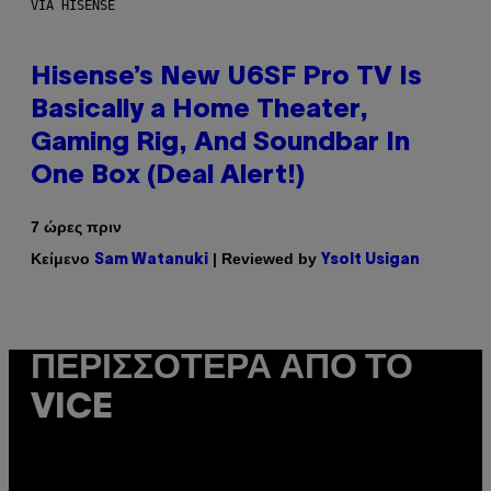
VIA HISENSE
Hisense’s New U6SF Pro TV Is
Basically a Home Theater,
Gaming Rig, And Soundbar In
One Box (Deal Alert!)
7 ώρες πριν
Κείμενο
| Reviewed by
Sam Watanuki
Ysolt Usigan
ΠΕΡΙΣΣΌΤΕΡΑ ΑΠΌ ΤΟ
VICE