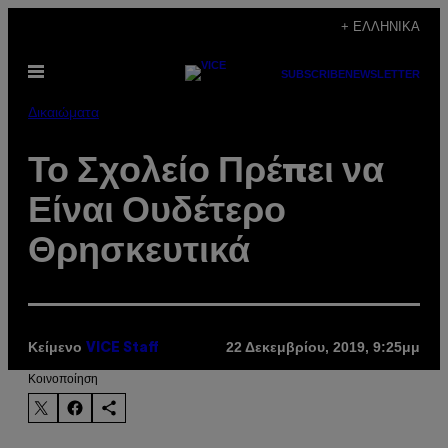
Μετάβαση
+ ΕΛΛΗΝΙΚΆ
στο
Ανοίξτε
περιεχόμενο
SUBSCRIBE
NEWSLETTER
το
μενού
Δικαιώματα
Το Σχολείο Πρέπει να
Είναι Ουδέτερο
Θρησκευτικά
Κείμενο
22 Δεκεμβρίου, 2019, 9:25μμ
VICE Staff
Kοινοποίηση