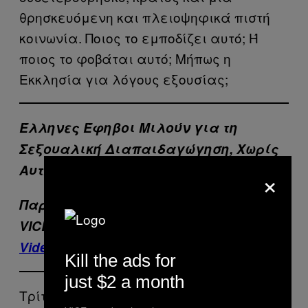
θρησκευόμενη και πλειοψηφικά πιστή
κοινωνία. Ποιος το εμποδίζει αυτό; Ή
ποιος το φοβάται αυτό; Μήπως η
Εκκλησία για λόγους εξουσίας;
Έλληνες Έφηβοι Μιλούν για τη
Σεξουαλική Διαπαιδαγώγηση, Χωρίς
Αυτή
×
Παρακολουθήστε όλα τα βίντεo του
VICE, μέσω της νέας σελίδας
VICE
Video Greece
στο Facebook
Kill the ads for
just $2 a month
Τρίτον. Στο Σύνταγμα και βέβαια στις