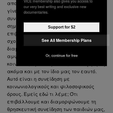
VICE membership also gives you access to
αποφάσεις του ΣτΕ για τα θρησκευτικά
our very best writing and exclusive new
γίνεται λόγος περί θρησκευτικής
documentaries.
συνείδησης. Γνωρίζουμε άραγε τι
σημαίνει συνείδηση; Η συνείδηση δεν
Support for $2
επιβάλλεται εκ των άνω, ούτε από το
See All Membership Plans
σχολείο ούτε από την οικογένεια, αλλά
διαμορφώνεται διαλεκτικά μέσω
αμφισβήτησης και συγκρούσεων με την
Or, continue for free
κοινωνία, την οικογένεια, πολλές φορές
ακόμα και με τον ίδιο μας τον εαυτό.
Αυτό είναι η συνείδηση με
κοινωνιολογικούς και φιλοσοφικούς
όρους. Εμείς εδώ τι λέμε; Ότι
επιβάλλουμε και διαμορφώνουμε τη
θρησκευτική συνείδηση των παιδιών μας,