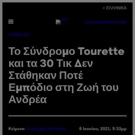
Μετάβαση
+ ΕΛΛΗΝΙΚΆ
στο
Ανοίξτε
περιεχόμενο
SUBSCRIBE
NEWSLETTER
το
μενού
Δικαιώματα
Το Σύνδρομο Tourette
και τα 30 Τικ Δεν
Στάθηκαν Ποτέ
Εμπόδιο στη Ζωή του
Ανδρέα
Κείμενο
8 Ιουνίου, 2021, 5:33μμ
Θοδωρής Νικολάου