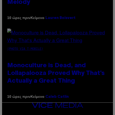
Melody
Κείμενο
10 ώρες πριν
Lauren Boisvert
(PHOTO VIA T-MOBILE)
Monoculture is Dead, and
Lollapalooza Proved Why That’s
Actually a Great Thing
Κείμενο
10 ώρες πριν
Caleb Catlin
VICE
MEDIA
INSTAGRAM
TIKTOK
YOUTUBE