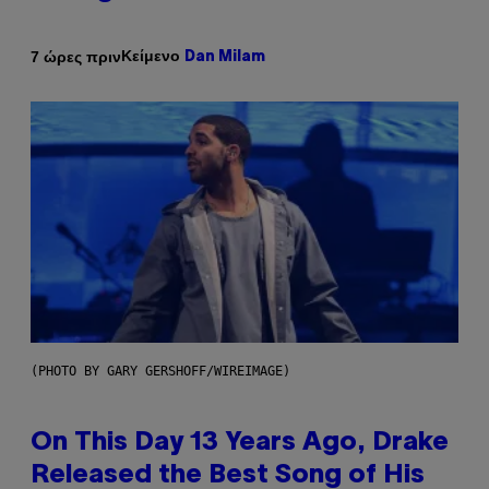
Κείμενο
7 ώρες πριν
Dan Milam
(PHOTO BY GARY GERSHOFF/WIREIMAGE)
On This Day 13 Years Ago, Drake
Released the Best Song of His