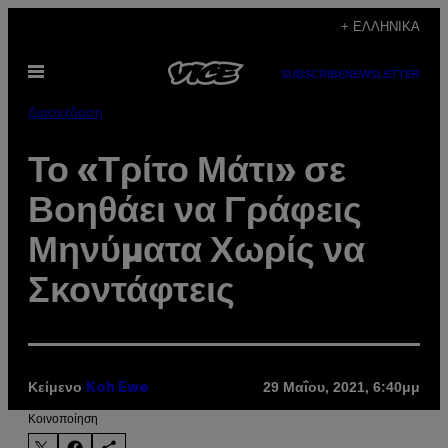
Μετάβαση
+ ΕΛΛΗΝΙΚΆ
στο
Ανοίξτε
περιεχόμενο
SUBSCRIBE
NEWSLETTER
το
μενού
Διασκέδαση
Το «Τρίτο Μάτι» σε
Βοηθάει να Γράφεις
Μηνύματα Χωρίς να
Σκοντάφτεις
Κείμενο
29 Μαΐου, 2021, 6:40μμ
Koh Ewe
Kοινοποίηση