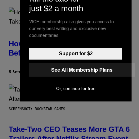
just $2 a month
VICE membership also gives you access to
our very best writing and exclusive new
documentaries.
How to Deal With August Blues
Before Fall Takes Over
Support for $2
See All Membership Plans
8 λεπτά πριν
Κείμενο
Sammi Caramela
Or, continue for free
SCREENSHOT: ROCKSTAR GAMES
Take-Two CEO Teases More GTA 6
Trailers After Netflix Stream Event