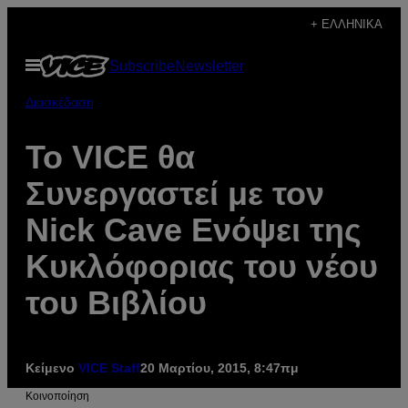
Μετάβαση
+ ΕΛΛΗΝΙΚΆ
στο
Ανοίξτε
Subscribe
Newsletter
περιεχόμενο
το
μενού
Διασκέδαση
To VICE θα
Συνεργαστεί με τον
Nick Cave Ενόψει της
Κυκλόφοριας του νέου
του Βιβλίου
Κείμενο
VICE Staff
20 Μαρτίου, 2015, 8:47πμ
Kοινοποίηση