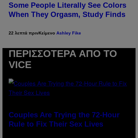
Some People Literally See Colors
When They Orgasm, Study Finds
22 λεπτά πριν
Κείμενο
Ashley Fike
ΠΕΡΙΣΣΌΤΕΡΑ ΑΠΌ ΤΟ
VICE
Couples Are Trying the 72-Hour
Rule to Fix Their Sex Lives