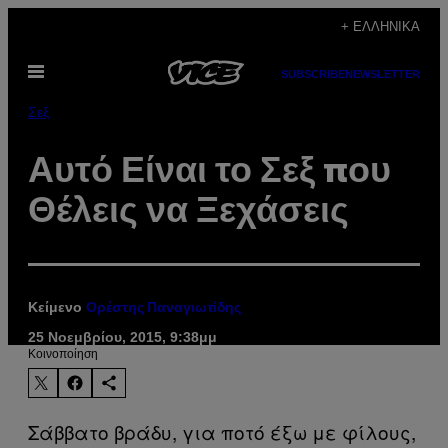
Μετάβαση
+ ΕΛΛΗΝΙΚΆ
στο
Ανοίξτε
περιεχόμενο
SUBSCRIBE
NEWSLETTER
το
μενού
Σεξ
Αυτό Είναι το Σεξ που
Θέλεις να Ξεχάσεις
Κείμενο
Ορέστης Παναγιωτίδης
25 Νοεμβρίου, 2015, 9:38μμ
Kοινοποίηση
Σάββατο βράδυ, για ποτό έξω με φίλους,