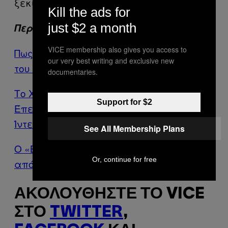
ξεκινήσει.
Kill the ads for
just $2 a month
Περισσότερα από το VICE
VICE membership also gives you access to
Πως Είναι να Είσαι Μυστικός Πράκτορας
our very best writing and exclusive new
του FBI
documentaries.
Το Χειρότερο Ραντεβού που Πήγα
Support for $2
Έπειτα από μια Γνωριμία Μέσω
Ίντερνετ
See All Membership Plans
Ο «Βασιλιάς» του Ελληνικού Skate Είναι
Or, continue for free
από τη Θεσσαλονίκη
ΑΚΟΛΟΥΘΉΣΤΕ ΤΟ VICE
ΣΤΟ
TWITTER
,