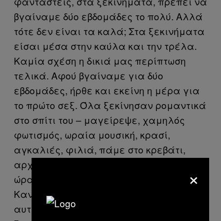
φανταστείς, στα ξεκινήματα, πρέπει να
βγαίναμε δύο εβδομάδες το πολύ. Αλλά
τότε δεν είναι τα καλά; Στα ξεκινήματα
είσαι μέσα στην καύλα και την τρέλα.
Καμία σχέση η δικιά μας περίπτωση
τελικά. Αφού βγαίναμε για δύο
εβδομάδες, ήρθε και εκείνη η μέρα για
το πρώτο σεξ. Όλα ξεκίνησαν ρομαντικά
στο σπίτι του – μαγείρεψε, χαμηλός
φωτισμός, ωραία μουσική, κρασί,
αγκαλιές, φιλιά, πάμε στο κρεβάτι,
αρχίζουμε και τον παίρνει ο ύπνος. Την
×
ώρα που ήταν μέσα μου, κοιμήθηκε.
Κανονικά. Ροχάλιζε. Καταλαβαίνεις ότι
αυτή η σχέση τελείωσε πριν καν