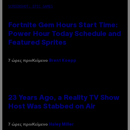
SCREENSHOT: EPIC GAMES
Fortnite Gem Hours Start Time:
Power Hour Today Schedule and
Featured Sprites
Κείμενο
7 ώρες πριν
Brent Koepp
23 Years Ago, a Reality TV Show
Host Was Stabbed on Air
Κείμενο
7 ώρες πριν
Haley Miller