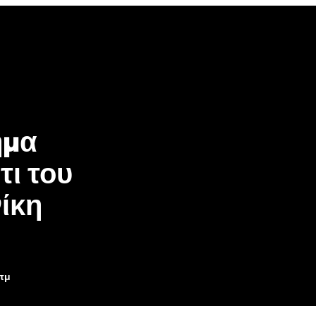
ημα
τι του
ίκη
0πμ