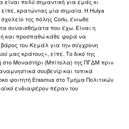
α είναι πολύ σημαντική για εμάς κι
 είπε, κρατώντας μία σημαία. H Hulya
 σχολείο της πόλης Corlu, ένιωθε
τα συναισθήματα που έχω. Είναι η
μή και προσπαθώ κάθε φορά να
 βάρος του Κεμάλ για την σύγχρονη
ού μας κράτους», είπε. Το δικό της
ή στο Μοναστήρι (Μπίτολα) της ΠΓΔΜ πριν
αναμνηστικά σουβενίρ και τοπικά
ρκο φοιτητή Erasmus στο Τμήμα Πολιτικών
μαϊκό ενδιαφέρον πέραν του