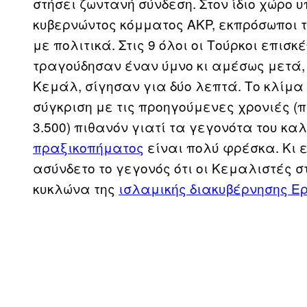
στήσει ζωντανή σύνδεση. Στον ίδιο χώρο 
κυβερνώντος κόμματος AKP, εκπρόσωποι τ
με πολιτικά. Στις 9 όλοι οι Τούρκοι επισκ
τραγούδησαν έναν ύμνο κι αμέσως μετά, 
Κεμάλ, σίγησαν για δύο λεπτά. Το κλίμα
σύγκριση με τις προηγούμενες χρονιές (π
3.500) πιθανόν γιατί τα γεγονότα του κα
πραξικοπήματος
είναι πολύ φρέσκα. Κι 
ασύνδετο το γεγονός ότι οι Κεμαλιστές στ
κυκλώνα της
ισλαμικής διακυβέρνησης Ε