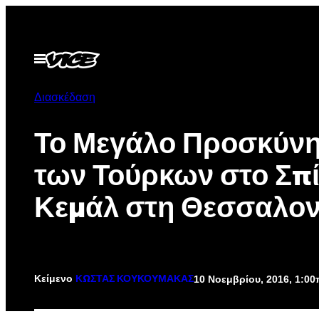
Μετάβαση
στο
περιεχόμενο
Ανοίξτε
το
μενού
Διασκέδαση
Το Μεγάλο Προσκύν
των Τούρκων στο Σπί
Κεμάλ στη Θεσσαλον
Κείμενο
10 Νοεμβρίου, 2016, 1:0
ΚΩΣΤΑΣ ΚΟΥΚΟΥΜΑΚΑΣ