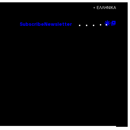
+ ΕΛΛΗΝΙΚΆ
Instagram
TikTok
YouTube
Google
Goog
Subscribe
Newsletter
Discove
Top
Posts