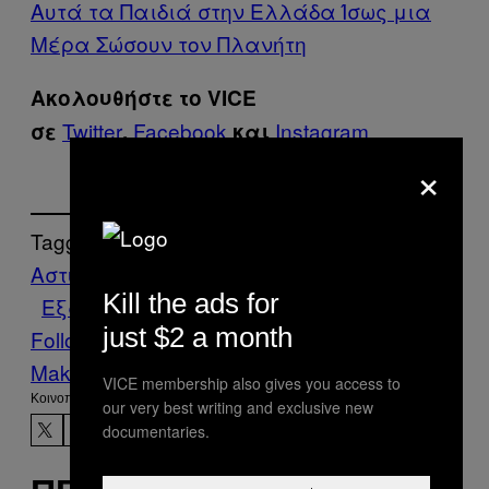
Αυτά τα Παιδιά στην Ελλάδα Ίσως μια
Μέρα Σώσουν τον Πλανήτη
Ακολουθήστε το VICE
Twitter
Facebook
Instagram
.
σε
,
και
×
Tagged:
Αστυνομία
αστυνομικοί
δράση
Ελλάδα
Kill the ads for
Εξάρχεια
just $2 a month
Follow Us On Discover
Make Us Preferred In Top Stories
VICE membership also gives you access to
Kοινοποίηση
our very best writing and exclusive new
documentaries.