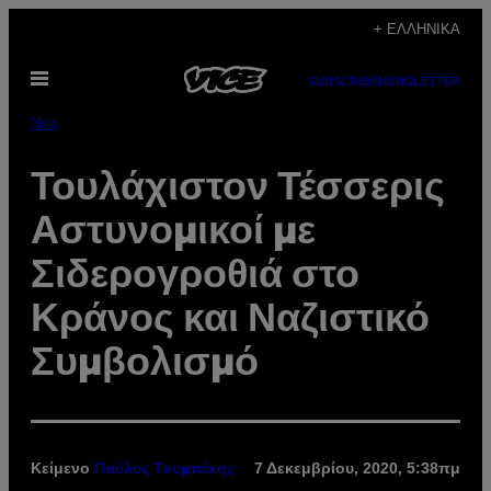
Μετάβαση
+ ΕΛΛΗΝΙΚΆ
στο
Ανοίξτε
περιεχόμενο
SUBSCRIBE
NEWSLETTER
το
μενού
Νέα
Τουλάχιστον Τέσσερις
Αστυνομικοί με
Σιδερογροθιά στο
Κράνος και Ναζιστικό
Συμβολισμό
Κείμενο
7 Δεκεμβρίου, 2020, 5:38πμ
Παύλος Τουμπέκης