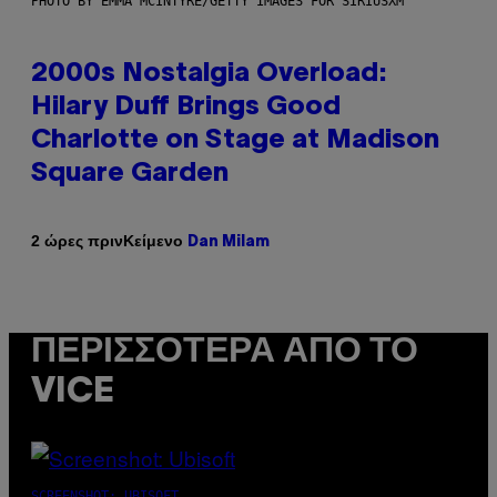
PHOTO BY EMMA MCINTYRE/GETTY IMAGES FOR SIRIUSXM
2000s Nostalgia Overload:
Hilary Duff Brings Good
Charlotte on Stage at Madison
Square Garden
Κείμενο
2 ώρες πριν
Dan Milam
ΠΕΡΙΣΣΌΤΕΡΑ ΑΠΌ ΤΟ
VICE
SCREENSHOT: UBISOFT