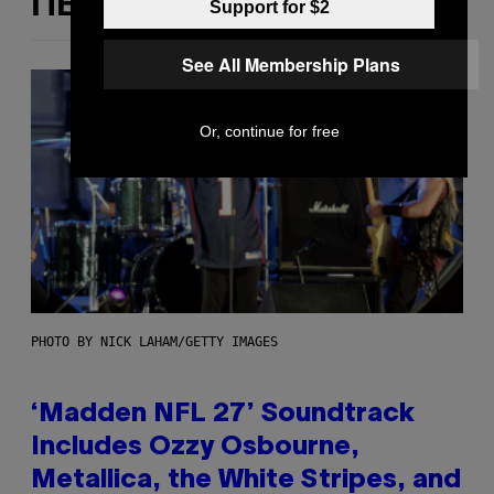
ΠΕΡΙΣΣΌΤΕΡΑ ΣΑΝ ΑΥΤΌ
Support for $2
See All Membership Plans
Or, continue for free
PHOTO BY NICK LAHAM/GETTY IMAGES
‘Madden NFL 27’ Soundtrack
Includes Ozzy Osbourne,
Metallica, the White Stripes, and