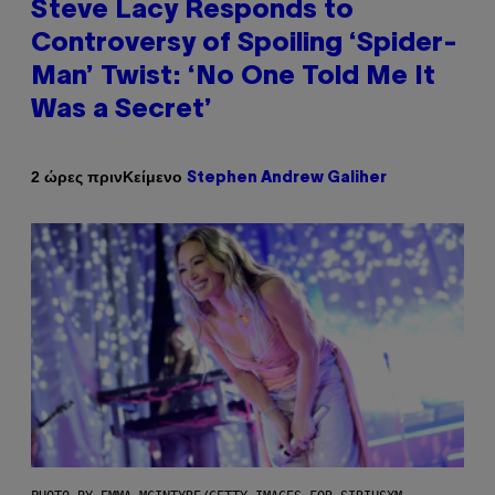
Steve Lacy Responds to
Controversy of Spoiling ‘Spider-
Man’ Twist: ‘No One Told Me It
Was a Secret’
Κείμενο
2 ώρες πριν
Stephen Andrew Galiher