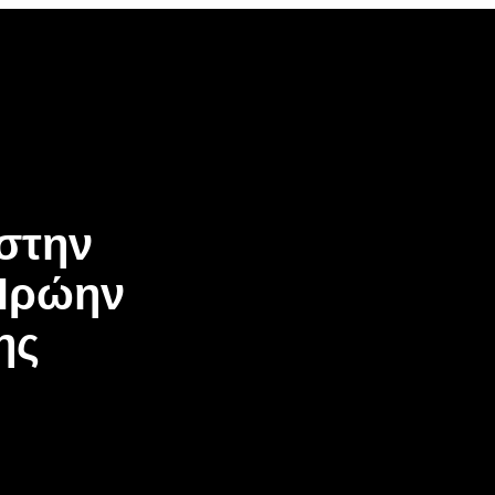
στην
 Πρώην
ης