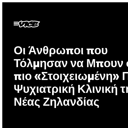
Μετάβαση
στο
περιεχόμενο
Ανοίξτε
το
μενού
Οι Άνθρωποι που
Τόλμησαν να Μπουν 
πιο «Στοιχειωμένη»
Ψυχιατρική Κλινική τ
Νέας Ζηλανδίας