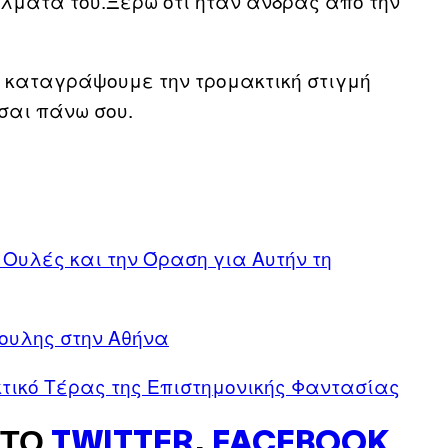
έλματά του.Ξέρω ότι ήταν άνδρας από την
να καταγράψουμε την τρομακτική στιγμή
σαι πάνω σου.
 Ουλές και την Όραση για Αυτήν τη
δουλης στην Αθήνα
κτικό Τέρας της Επιστημονικής Φαντασίας
ΣΤΟ
TWITTER
,
FACEBOOK