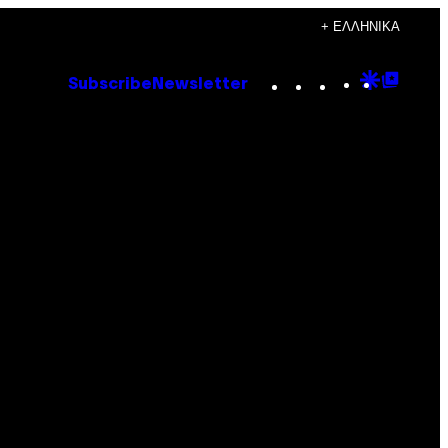
+ ΕΛΛΗΝΙΚΆ
Instagram
TikTok
YouTube
Google
Goog
Subscribe
Newsletter
Discove
Top
Posts