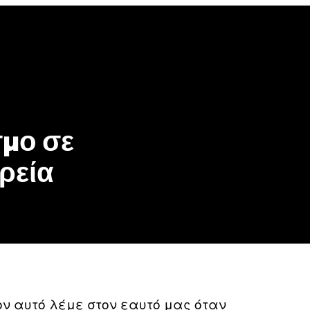
be
gle
oogle
cover
op
osts
μο σε
ρεία
ον αυτό λέμε στον εαυτό μας όταν