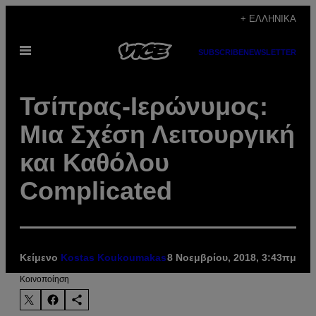
Μετάβαση
+ ΕΛΛΗΝΙΚΆ
στο
Ανοίξτε
περιεχόμενο
SUBSCRIBE
NEWSLETTER
το
μενού
Τσίπρας-Ιερώνυμος:
Μια Σχέση Λειτουργική
και Καθόλου
Complicated
Κείμενο
Kostas Koukoumakas
8 Νοεμβρίου, 2018, 3:43πμ
Kοινοποίηση