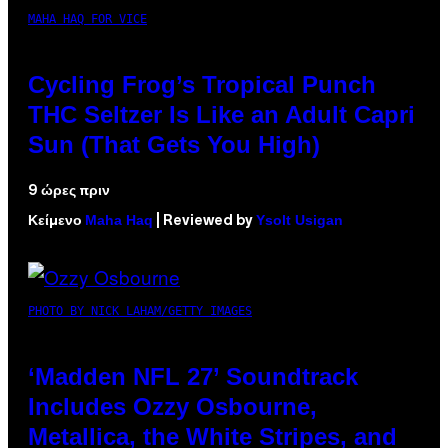
MAHA HAQ FOR VICE
Cycling Frog’s Tropical Punch
THC Seltzer Is Like an Adult Capri
Sun (That Gets You High)
9 ώρες πριν
Maha Haq
Ysolt Usigan
Κείμενο
| Reviewed by
PHOTO BY NICK LAHAM/GETTY IMAGES
‘Madden NFL 27’ Soundtrack
Includes Ozzy Osbourne,
Metallica, the White Stripes, and