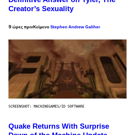
Creator’s Sexuality
Stephen Andrew Galiher
9 ώρες πριν
Κείμενο
SCREENSHOT: MACHINEGAMES/ID SOFTWARE
Quake Returns With Surprise