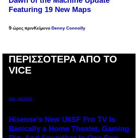
Dawn of the Machine Update
Featuring 19 New Maps
Denny Connolly
9 ώρες πριν
Κείμενο
ΠΕΡΙΣΣΌΤΕΡΑ ΑΠΌ ΤΟ
VICE
VIA HISENSE
Hisense’s New U6SF Pro TV Is
Basically a Home Theater, Gaming
Rig, And Soundbar In One Box