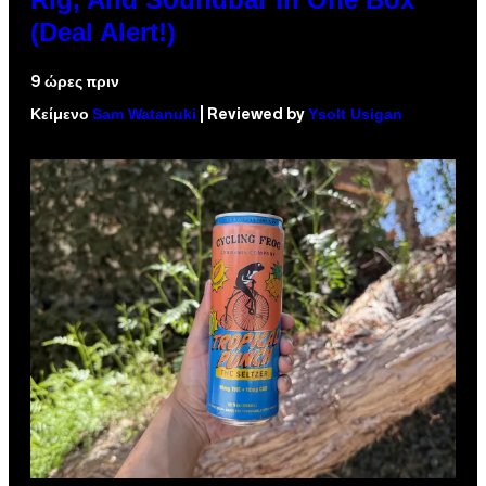
(Deal Alert!)
9 ώρες πριν
Sam Watanuki
Ysolt Usigan
Κείμενο
| Reviewed by