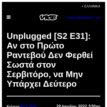
Μετάβαση
+ ΕΛΛΗΝΙΚΆ
στο
Ανοίξτε
περιεχόμενο
SUBSCRIBE
NEWSLETTER
το
μενού
Unplugged [S2 E31]:
Αν στο Πρώτο
Ραντεβού Δεν Φερθεί
Σωστά στον
Σερβιτόρο, να Μην
Υπάρχει Δεύτερο
VICE Staff
29 Απριλίου, 2022, 5:50πμ
Κείμενο