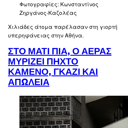
Φωτογραφίες: Κωνσταντίνος
Ζηργάνος-Καζολέας
Χιλιάδες άτομα παρέλασαν στη γιορτή
υπερηφάνειας στην Αθήνα.
ΣΤΟ ΜΆΤΙ ΠΙΑ, Ο ΑΈΡΑΣ
ΜΥΡΊΖΕΙ ΠΗΧΤΌ
ΚΑΜΈΝΟ, ΓΚΆΖΙ ΚΑΙ
ΑΠΏΛΕΙΑ