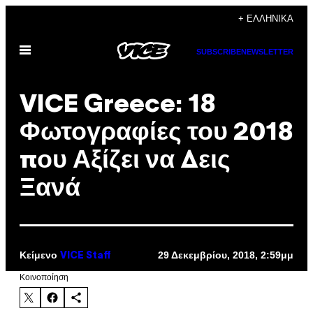
Μετάβαση
+ ΕΛΛΗΝΙΚΆ
στο
Ανοίξτε
περιεχόμενο
SUBSCRIBE
NEWSLETTER
το
μενού
VICE Greece: 18
Φωτογραφίες του 2018
που Αξίζει να Δεις
Ξανά
Κείμενο
29 Δεκεμβρίου, 2018, 2:59μμ
VICE Staff
Kοινοποίηση