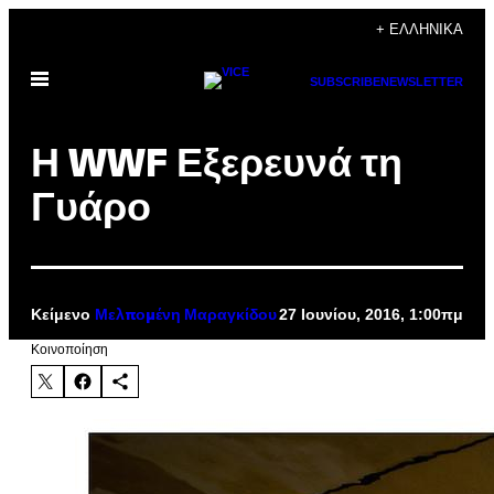
Μετάβαση
+ ΕΛΛΗΝΙΚΆ
στο
Ανοίξτε
περιεχόμενο
SUBSCRIBE
NEWSLETTER
το
μενού
Η WWF Εξερευνά τη
Γυάρο
Κείμενο
27 Ιουνίου, 2016, 1:00πμ
Μελπομένη Μαραγκίδου
Kοινοποίηση