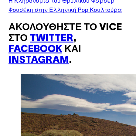
Η Κληρονομιά του Θρυλικού Φαρσέρ
Φουσέκη στην Ελληνική Pop Κουλτούρα
ΑΚΟΛΟΥΘΉΣΤΕ ΤΟ VICE
ΣΤΟ
TWITTER
,
FACEBOOK
ΚΑΙ
INSTAGRAM
.