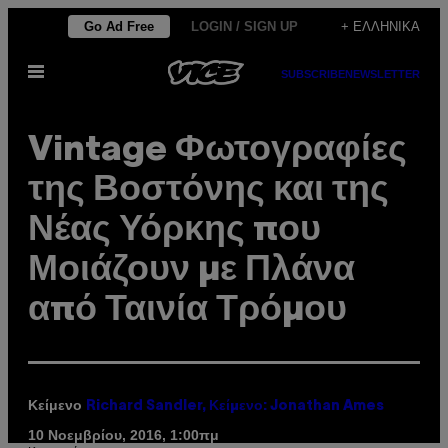
Μετάβαση
Go Ad Free
LOGIN / SIGN UP
+ ΕΛΛΗΝΙΚΆ
στο
Ανοίξτε
περιεχόμενο
SUBSCRIBE
NEWSLETTER
το
μενού
Vintage Φωτογραφίες
της Βοστόνης και της
Νέας Υόρκης που
Μοιάζουν με Πλάνα
από Ταινία Τρόμου
Κείμενο
Richard Sandler, Κείμενο: Jonathan Ames
10 Νοεμβρίου, 2016, 1:00πμ