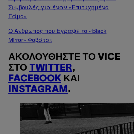
Συμβουλές για έναν «Επιτυχημένο
Γάμο»
Ο Άνθρωπος που Έγραψε το «Black
Mirror» Φοβάται
ΑΚΟΛΟΥΘΉΣΤΕ ΤΟ VICE
ΣΤΟ
TWITTER
,
FACEBOOK
ΚΑΙ
INSTAGRAM
.