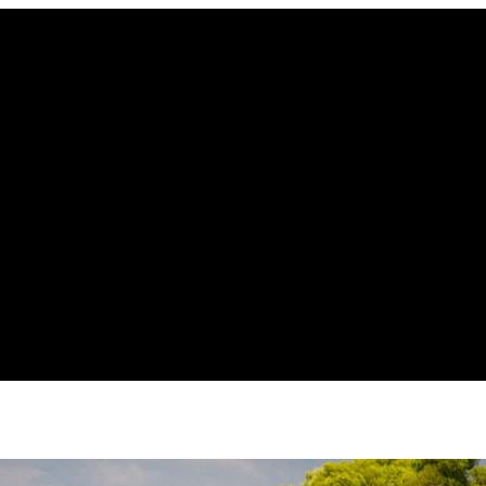
be
gle
oogle
cover
op
osts