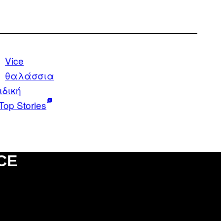
Vice
θαλάσσια
ιδική
Top Stories
CE