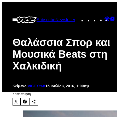
Μετάβαση
στο
Instagram
TikTok
YouTu
Goo
G
Ανοίξτε
Subscribe
Newsletter
περιεχόμενο
το
Dis
T
μενού
P
Θαλάσσια Σπορ και
Μουσικά Beats στη
Χαλκιδική
Κείμενο
VICE Staff
15 Ιουλίου, 2016, 1:00πμ
Kοινοποίηση