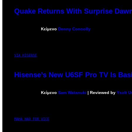
Quake Returns With Surprise Dawn
Κείμενο
Denny Connolly
VIA HISENSE
Hisense’s New U6SF Pro TV Is Basi
Κείμενο
Sam Watanuki
| Reviewed by
Ysolt U
MAHA HAQ FOR VICE