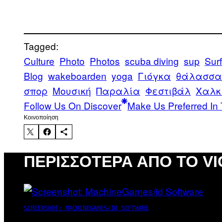
Tagged:
Culture
Photo
Photos
scuba diving
sup
Surf
Blog
wakeboarden
yoga
Γιόγκα
θάλασσα
σπορ
Μουσική
Παραλία
Φεστιβάλ
Χαλκ
Follow Us On Discover
Make Us Preferred In 
Kοινοποίηση
ΠΕΡΙΣΣΌΤΕΡΑ ΑΠΌ ΤΟ VI
SCREENSHOT: MACHINEGAMES/ID SOFTWARE