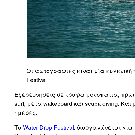
Oι φωτογραφίες είναι μία ευγενική 
Festival
Eξερευνήσεις σε κρυφά μονοπάτια, πρωιν
surf, μετά wakeboard και scuba diving. Κα
ημέρες.
Το
Water Drop Festival
, διοργανώνεται για 