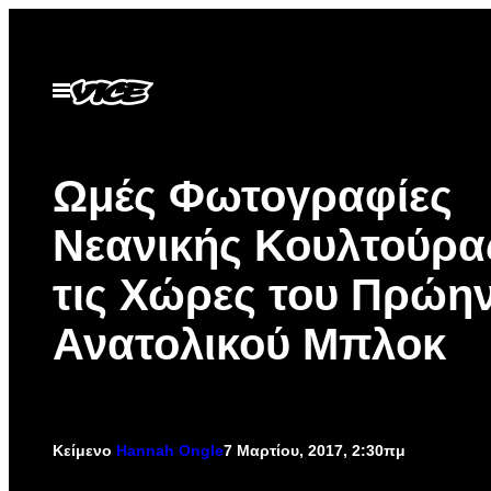
Μετάβαση
στο
περιεχόμενο
Ανοίξτε
το
μενού
Ωμές Φωτογραφίες
Νεανικής Κουλτούρα
τις Χώρες του Πρώη
Ανατολικού Μπλοκ
Κείμενο
Hannah Ongle
7 Μαρτίου, 2017, 2:30πμ