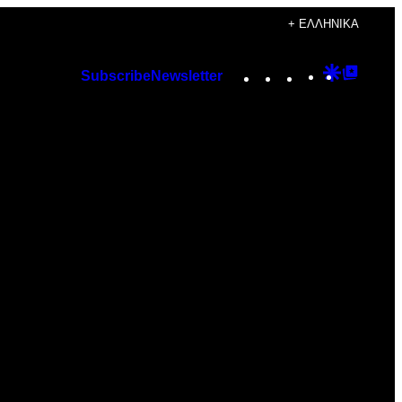
+ ΕΛΛΗΝΙΚΆ
Instagram
TikTok
YouTube
Google
Googl
Subscribe
Newsletter
Discover
Top
Posts