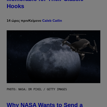
Hooks
14 ώρες πριν
Κείμενο
Caleb Catlin
PHOTO: NASA; DR PIXEL / GETTY IMAGES
Why NASA Wants to Send a