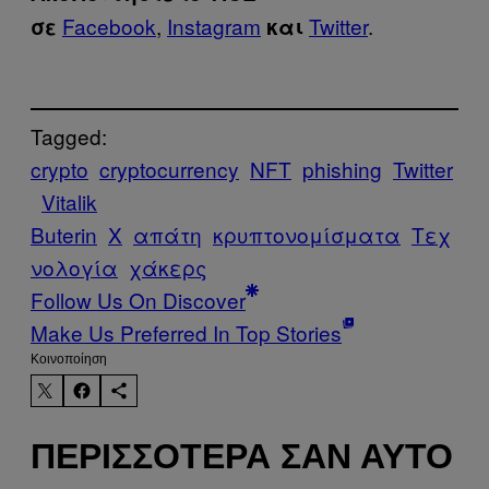
Facebook
,
Instagram
Twitter
.
σε
και
Tagged:
crypto
cryptocurrency
NFT
phishing
Twitter
Vitalik
Buterin
X
απάτη
κρυπτονομίσματα
Τεχ
νολογία
χάκερς
Follow Us On Discover
Make Us Preferred In Top Stories
Kοινοποίηση
ΠΕΡΙΣΣΌΤΕΡΑ ΣΑΝ ΑΥΤΌ