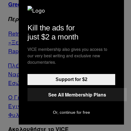
Greece
.
Περισσότερα από το VICE
Kill the ads for
Retro Rappers: Το Προφίλ στο TikTok που
just $2 a month
«Ξεθάβει»Βίντεο Από το Παρελθόν των
VICE membership also gives you access to
Rappers
our very best writing and exclusive new
documentaries.
Πλέον Μπορείς να Αγοράσεις
Ναρκωτικά και Χρησιμοποιημένα
Support for $2
Εσώρουχα στο Facebook Marketplace
See All Membership Plans
Ο Γεράσιμος και Άλλοι 16 Κρατούμενοι
Έγιναν Δωρητές Οργάνων Μέσα από τη
Or, continue for free
Φυλακή
Ακολουθήστε το VICE