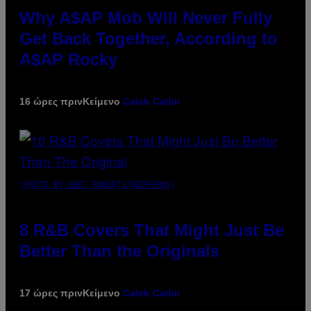
Why A$AP Mob Will Never Fully
Get Back Together, According to
A$AP Rocky
16 ώρες πριν
Κείμενο
Caleb Catlin
(PHOTO BY EBET ROBERTS/REDFERNS)
8 R&B Covers That Might Just Be
Better Than the Originals
17 ώρες πριν
Κείμενο
Caleb Catlin