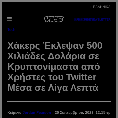
Μετάβαση
+ ΕΛΛΗΝΙΚΆ
στο
Ανοίξτε
περιεχόμενο
SUBSCRIBE
NEWSLETTER
το
μενού
Tech
Χάκερς Έκλεψαν 500
Χιλιάδες Δολάρια σε
Κρυπτονίμαστα από
Χρήστες του Twitter
Μέσα σε Λίγα Λεπτά
Κείμενο
Jordan Pearson
20 Σεπτεμβρίου, 2023, 12:15πμ