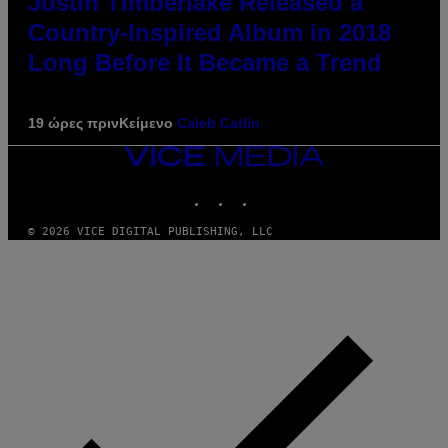
Justin Timberlake Released a
Country-Inspired Album in 2018
Long Before It Became a Trend
19 ώρες πριν
Κείμενο
Caleb Catlin
VICE
MEDIA
INSTAGRAM
TIKTOK
YOUTUBE
© 2026 VICE DIGITAL PUBLISHING, LLC