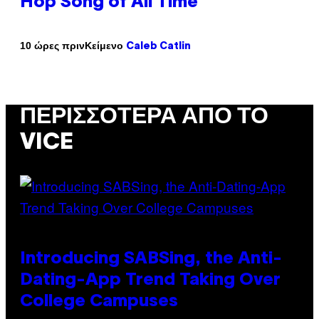
Hop Song of All Time
Κείμενο
10 ώρες πριν
Caleb Catlin
ΠΕΡΙΣΣΌΤΕΡΑ ΑΠΌ ΤΟ
VICE
Introducing SABSing, the Anti-
Dating-App Trend Taking Over
College Campuses