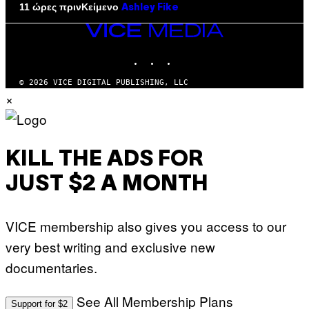
Κείμενο
11 ώρες πριν
Ashley Fike
VICE
MEDIA
INSTAGRAM
TIKTOK
YOUTUBE
© 2026 VICE DIGITAL PUBLISHING, LLC
×
KILL THE ADS FOR
JUST $2 A MONTH
VICE membership also gives you access to our
very best writing and exclusive new
documentaries.
See All Membership Plans
Support for $2