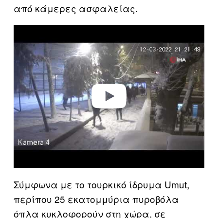
από κάμερες ασφαλείας.
P
l
a
y
v
i
d
e
o
Σύμφωνα με το τουρκικό ίδρυμα Umut,
περίπου 25 εκατομμύρια πυροβόλα
όπλα κυκλοφορούν στη χώρα, σε