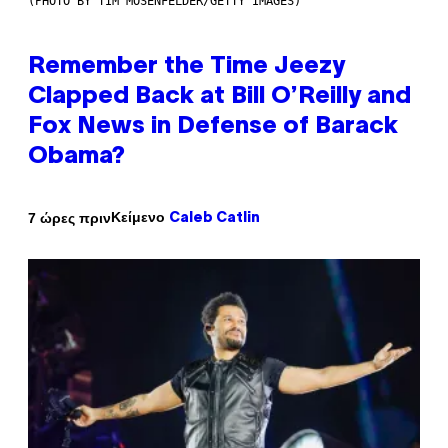
(PHOTO BY TIM MOSENFELDER/GETTY IMAGES)
Remember the Time Jeezy
Clapped Back at Bill O’Reilly and
Fox News in Defense of Barack
Obama?
Κείμενο
7 ώρες πριν
Caleb Catlin