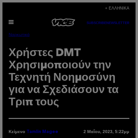
Μετάβαση
+ ΕΛΛΗΝΙΚΆ
στο
Ανοίξτε
περιεχόμενο
SUBSCRIBE
NEWSLETTER
το
μενού
Ναρκωτικά
Χρήστες DMT
Χρησιμοποιούν την
Τεχνητή Νοημοσύνη
για να Σχεδιάσουν τα
Τριπ τους
Κείμενο
2 Μαΐου, 2023, 5:22μμ
Tamlin Magee