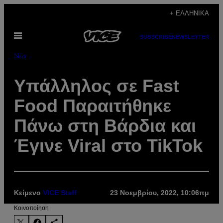
Μετάβαση
+ ΕΛΛΗΝΙΚΆ
στο
Ανοίξτε
περιεχόμενο
SUBSCRIBE
NEWSLETTER
το
μενού
Νέα
Υπάλληλος σε Fast
Food Παραιτήθηκε
Πάνω στη Βάρδια και
Έγινε Viral στο TikTok
Κείμενο
VICE Staff
23 Νοεμβρίου, 2022, 10:06πμ
Kοινοποίηση