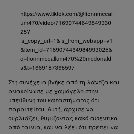
https://www.tiktok.com/@fionnmccall
um470/video/71690744649849930
25?
is_copy_url=1&is_from_webapp=v1
&item_id=7169074464984993025&
q=fionnmccallum470%20mcdonald
s&t=1669187368597
Στη συνέχεια βγήκε από τη λάντζα και
ανακοίνωσε με χαμόγελο στην
υπεύθυνη του καταστήματος ότι
παραιτείται. Αυτή, άρχισε να
ουρλιάζει, θυμίζοντας κακό αφεντικό
από ταινία, και να λέει ότι πρέπει να