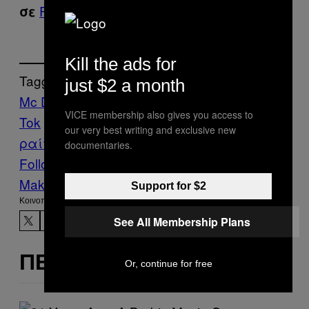
Facebook
,
Instagram
Twitter
.
σε
και
Kill the ads for
Tagged:
just $2 a month
Mc Donald’s
Social Media
Tik
VICE membership also gives you access to
Tok
Viral
Δικαιώματα
εργαζόμενος
πα
our very best writing and exclusive new
ραίτηση
documentaries.
Follow Us On Discover
Make Us Preferred In Top Stories
Support for $2
Kοινοποίηση
See All Membership Plans
ΠΕΡΙΣΣΌΤΕΡΑ ΣΑΝ ΑΥΤΌ
Or, continue for free