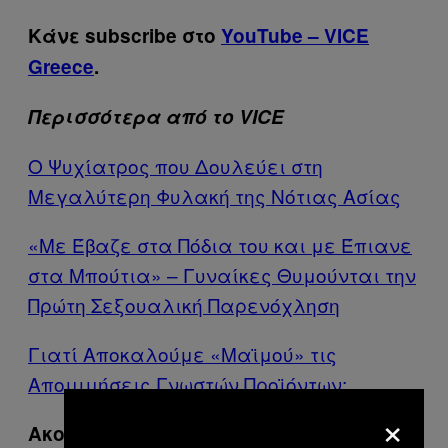
Κάνε subscribe στο
YouTube – VICE
Greece
.
Περισσότερα από το VICE
Ο Ψυχίατρος που Δουλεύει στη
Μεγαλύτερη Φυλακή της Νότιας Ασίας
«Με Έβαζε στα Πόδια του και με Έπιανε
στα Μπούτια» – Γυναίκες Θυμούνται την
Πρώτη Σεξουαλική Παρενόχληση
Γιατί Αποκαλούμε «Μαϊμού» τις
Απομιμήσεις Γνωστών Προϊόντων;
×
Ακολουθήστε το VICE