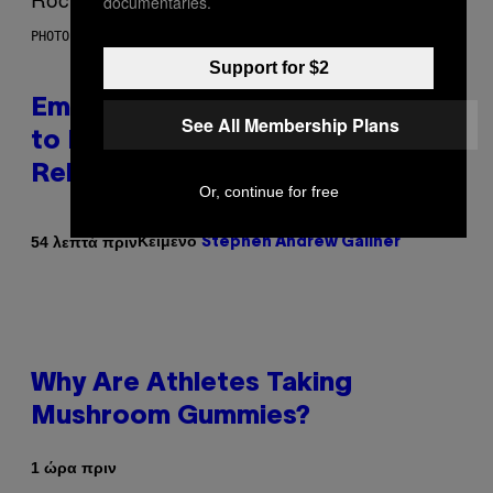
documentaries.
PHOTO BY AARON J. THORNTON/GETTY IMAGES
Support for $2
Eminem Put Up His Own Money
See All Membership Plans
to Help a Hip-Hop Legend Go to
Rehab
Or, continue for free
Κείμενο
54 λεπτά πριν
Stephen Andrew Galiher
Why Are Athletes Taking
Mushroom Gummies?
1 ώρα πριν