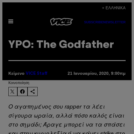
Μετάβαση
+ ΕΛΛΗΝΙΚΆ
στο
Ανοίξτε
περιεχόμενο
SUBSCRIBE
NEWSLETTER
το
μενού
YPO: The Godfather
Κείμενο
21 Ιανουαρίου, 2020, 9:00πμ
VICE Staff
Kοινοποίηση
Ο αγαπημένος σου rapper τα λέει
σίγουρα ωραία, αλλά πόσο καλός είναι
στο σημάδι; Άραγε μπορεί να τα σπάσει
και στην κυριολεξία ή να κάνει strike στο