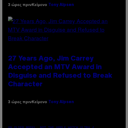
Κείμενο
3 ώρες πριν
Tony Alpsen
27 Years Ago, Jim Carrey
Accepted an MTV Award in
Disguise and Refused to Break
Character
Κείμενο
3 ώρες πριν
Tony Alpsen
AN OLDER MODEL, NOT THE APPLE WATCH ULTRA 4