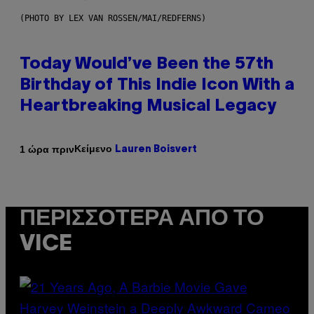
(PHOTO BY LEX VAN ROSSEN/MAI/REDFERNS)
Today Would’ve Been the 57th
Birthday of This Indie Icon With a
Heartbreaking Musical Legacy
Κείμενο
1 ώρα πριν
Lauren Boisvert
ΠΕΡΙΣΣΌΤΕΡΑ ΑΠΌ ΤΟ
VICE