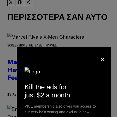
ΠΕΡΙΣΣΌΤΕΡΑ ΣΑΝ ΑΥΤΌ
SCREENSHOT: NETEASE, MARVEL
×
Marvel Rivals Dataminers May
Have Uncovered a Major New
Feature
Kill the ads for
just $2 a month
Κείμενο
13 λεπτά πριν
Denny Connolly
VICE membership also gives you access to
our very best writing and exclusive new