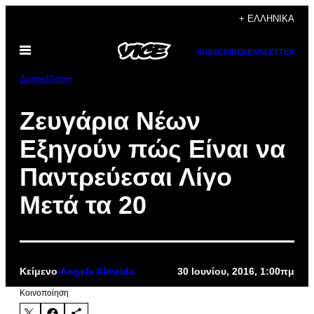
Μετάβαση
+ ΕΛΛΗΝΙΚΆ
στο
Ανοίξτε
περιεχόμενο
SUBSCRIBE
NEWSLETTER
το
μενού
Διασκέδαση
Ζευγάρια Νέων
Εξηγούν πώς Είναι να
Παντρεύεσαι Λίγο
Μετά τα 20
Κείμενο
Angela Almeida
30 Ιουνίου, 2016, 1:00πμ
Kοινοποίηση