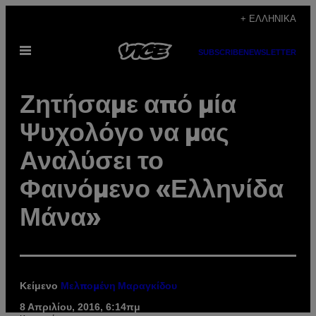
Μετάβαση
+ ΕΛΛΗΝΙΚΆ
στο
Ανοίξτε
περιεχόμενο
SUBSCRIBE
NEWSLETTER
το
μενού
Ζητήσαμε από μία
Ψυχολόγο να μας
Αναλύσει το
Φαινόμενο «Ελληνίδα
Μάνα»
Κείμενο
Μελπομένη Μαραγκίδου
8 Απριλίου, 2016, 6:14πμ