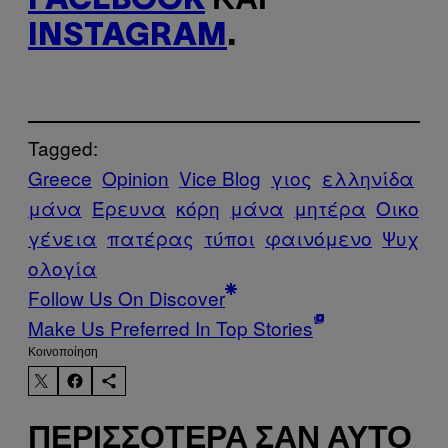
FACEBOOK
ΚΑΙ
INSTAGRAM
.
Tagged:
Greece
Opinion
Vice Blog
γιος
ελληνίδα
μάνα
Έρευνα
κόρη
μάνα
μητέρα
Οικο
γένεια
πατέρας
τύποι
φαινόμενο
Ψυχ
ολογία
Follow Us On Discover
Make Us Preferred In Top Stories
Kοινοποίηση
ΠΕΡΙΣΣΌΤΕΡΑ ΣΑΝ ΑΥΤΌ