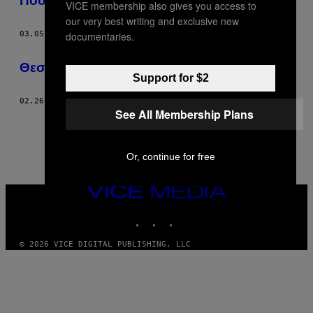
Ποδοσφαίρου
VICE membership also gives you access to
our very best writing and exclusive new
documentaries.
03.05.14
ΚΕΊΜΕΝΟ
ΘΆΝΟΣ ΣΑΡΡΉΣ
Θεσσαλοί Ρέφερι Κατά της Ομοφοβίας
Support for $2
02.26.14
ΚΕΊΜΕΝΟ
ΘΆΝΟΣ ΣΑΡΡΉΣ
See All Membership Plans
1
2
Νεότερα
Or, continue for free
VICE
MEDIA
INSTAGRAM
TIKTOK
YOUTUBE
© 2026 VICE DIGITAL PUBLISHING, LLC