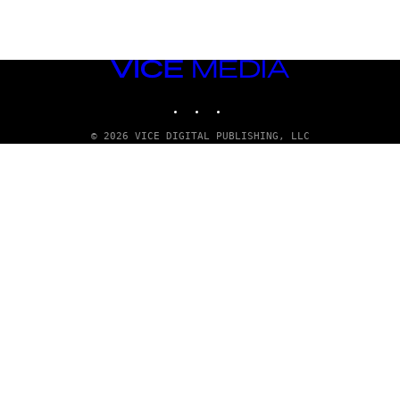
VICE
MEDIA
INSTAGRAM
TIKTOK
YOUTUBE
© 2026 VICE DIGITAL PUBLISHING, LLC