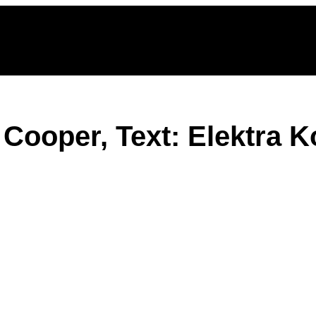
be
gle
oogle
cover
op
osts
 Cooper, Text: Elektra K