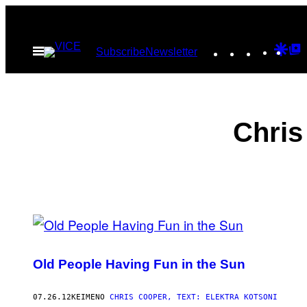
Μετάβαση
στο
Instagram
TikTok
YouTu
Goo
G
Ανοίξτε
Subscribe
Newsletter
περιεχόμενο
το
Dis
T
μενού
P
Chris
POSTS
BY
Old People Having Fun in the Sun
THIS
AUTHOR
07.26.12
ΚΕΊΜΕΝΟ
CHRIS COOPER, TEXT: ELEKTRA KOTSONI